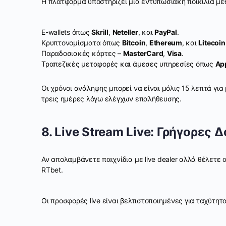
Η πλατφόρμα υποστηρίζει μια εντυπωσιακή ποικιλία μ
E-wallets όπως
Skrill
,
Neteller
, και
PayPal
.
Κρυπτονομίσματα όπως
Bitcoin
,
Ethereum
, και
Litecoin
Παραδοσιακές κάρτες –
MasterCard
,
Visa
.
Τραπεζικές μεταφορές και άμεσες υπηρεσίες όπως
Ap
Οι χρόνοι ανάληψης μπορεί να είναι μόλις 15 λεπτά γι
τρεις ημέρες λόγω ελέγχων επαλήθευσης.
8. Live Stream Live: Γρήγορες 
Αν απολαμβάνετε παιχνίδια με live dealer αλλά θέλετε 
RTbet.
Οι προσφορές live είναι βελτιστοποιημένες για ταχύτητα