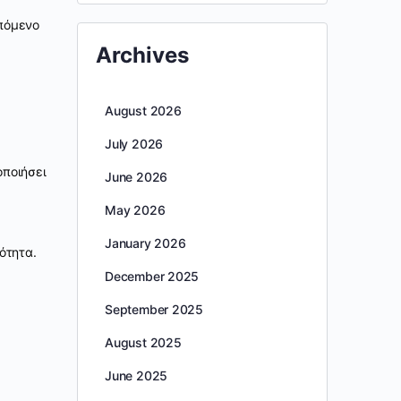
επόμενο
Archives
August 2026
July 2026
οποιήσει
June 2026
May 2026
January 2026
ότητα.
December 2025
September 2025
August 2025
June 2025