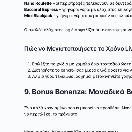
Nano Roulette
– οι περιστροφές τελειώνουν σε δευτερό
Baccarat Express
– γρήγοροι γύροι με ελάχιστες επιλογ
Mini Blackjack
– γρήγοροι γύροι που μπορούν να τελειώ
Ο ομαλός ελάχιστος lag διασφαλίζει ότι η σύντομη συν
Πώς να Μεγιστοποιήσετε το Χρόνο Liv
Επιλέξτε παιχνίδια με χαμηλά όρια τραπεζιού ώστε
Διατηρήστε το bankroll σας μικρό αλλά αρκετό για 
Αν μια γύρα τελειώσει άσχημα, μετακινηθείτε γρήγο
9. Bonus Bonanza: Μοναδικά B
Ένα καλά χρονισμένο bonus μπορεί να προσθέσει λίγε
να περιπλέκει τα πράγματα.
Μερικοί τύποι bonus ταιριάζουν σε αυτό το στυλ: