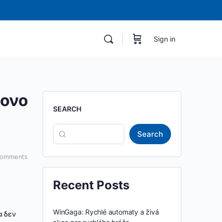
Sign in
ρονο
SEARCH
Search
omments
Recent Posts
WinGaga: Rychlé automaty a živá
α δεν