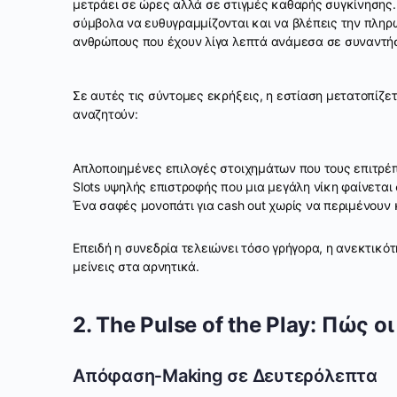
μετράει σε ώρες αλλά σε στιγμές καθαρής συγκίνησης. 
σύμβολα να ευθυγραμμίζονται και να βλέπεις την πληρω
ανθρώπους που έχουν λίγα λεπτά ανάμεσα σε συναντήσε
Σε αυτές τις σύντομες εκρήξεις, η εστίαση μετατοπίζε
αναζητούν:
Απλοποιημένες επιλογές στοιχημάτων που τους επιτρέπ
Slots υψηλής επιστροφής που μια μεγάλη νίκη φαίνετα
Ένα σαφές μονοπάτι για cash out χωρίς να περιμένουν
Επειδή η συνεδρία τελειώνει τόσο γρήγορα, η ανεκτικό
μείνεις στα αρνητικά.
2. The Pulse of the Play: Πώς 
Απόφαση‑Making σε Δευτερόλεπτα