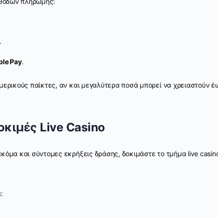
εθόδων πληρωμής:
.
ple Pay
.
α μερικούς παίκτες, αν και μεγαλύτερα ποσά μπορεί να χρειαστούν έ
Δοκιμές Live Casino
ακόμα και σύντομες εκρήξεις δράσης, δοκιμάστε το τμήμα live casin
: