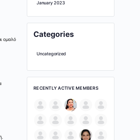
January 2023
Categories
αι ομαλό
Uncategorized
α
RECENTLY ACTIVE MEMBERS
ή.