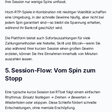
Ihre Session nur wenige Spins umfasst.
Hoch‑RTP‑Spiele in Kombination mit niedriger Volatilität schaffen
eine Umgebung, in der schnelle Gewinne häufig, aber nicht bei
jedem Spin garantiert sind—so bleibt die Spannung erhalten,
während Ihr Bankroll geschützt wird.
Die Plattform bietet auch Sofortauszahlungen für viele
Zahlungsmethoden wie Neteller, Skrill und Bitcoin—wenn Sie
also während Ihrer kurzen Session einen großen Gewinn
erzielen, können Sie Ihre Einnahmen innerhalb von Minuten
auszahlen lassen.
5. Session‑Flow: Vom Spin zum
Stopp
Eine typische kurze Session bei RTbet folgt einem einfachen
Rhythmus:
Einsatz festlegen → Drehen → Bewerten →
Wiederholen oder stoppen
. Diese Schleife fördert schnelle
Entscheidungen, ohne mentale Erschöpfung.