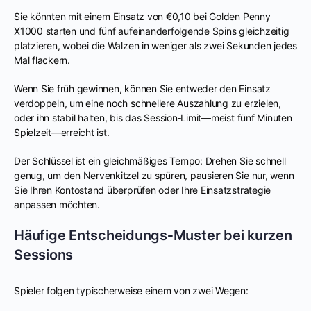
Sie könnten mit einem Einsatz von €0,10 bei Golden Penny
X1000 starten und fünf aufeinanderfolgende Spins gleichzeitig
platzieren, wobei die Walzen in weniger als zwei Sekunden jedes
Mal flackern.
Wenn Sie früh gewinnen, können Sie entweder den Einsatz
verdoppeln, um eine noch schnellere Auszahlung zu erzielen,
oder ihn stabil halten, bis das Session‑Limit—meist fünf Minuten
Spielzeit—erreicht ist.
Der Schlüssel ist ein gleichmäßiges Tempo: Drehen Sie schnell
genug, um den Nervenkitzel zu spüren, pausieren Sie nur, wenn
Sie Ihren Kontostand überprüfen oder Ihre Einsatzstrategie
anpassen möchten.
Häufige Entscheidungs‑Muster bei kurzen
Sessions
Spieler folgen typischerweise einem von zwei Wegen: