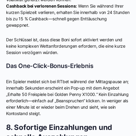
Cashback bei verlorenen Sessions:
Wenn Sie während Ihrer
kurzen Spielzeit verlieren, erhalten Sie innerhalb von 24 Stunden
bis zu 15 % Cashback—schnell gegen Enttäuschung
gewappnet.
Der Schlüssel ist, dass diese Boni sofort aktiviert werden und
keine komplexen Wettanforderungen erfordern, die eine kurze
Session verzögern würden.
Das One‑Click‑Bonus-Erlebnis
Ein Spieler meldet sich bei RTbet während der Mittagspause an;
innerhalb Sekunden erscheint ein Pop‑up mit dem Angebot
„Erhalte 50 Freispiele bei Golden Penny X1000.“ Kein Einzahlung
erforderlich—einfach auf „Beanspruchen“ klicken. In weniger als
einer Minute ist er wieder beim Drehen und sieht, wie sein
Kontostand steigt.
8. Sofortige Einzahlungen und