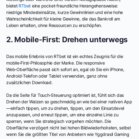
bietet
RTbet
eine pocket‑freundliche Herangehensweise:
niedrige Mindesteinsätze, kurze Gewinnlinien und eine hohe
Wahrscheinlichkeit für kleine Gewinne, die das Bankroll am
Leben erhalten, ohne Ressourcen zu erschöpfen.
2. Mobile‑First: Drehen unterwegs
Das mobile Erlebnis von RTbet ist ein echtes Zeugnis für die
mobile‑First‑Philosophie der Marke. Die responsive
Web‑Oberfläche passt sich sofort an, egal ob Sie ein iPhone,
Android‑Telefon oder Tablet verwenden, ganz ohne
zusätzlichen Download.
Da die Seite für Touch‑Steuerung optimiert ist, fühlt sich das
Drehen der Walzen so geschmeidig an wie bei einer nativen App
—einfach tippen, um zu drehen, tippen, um den Einsatzlevel
anzupassen, und erneut tippen, um eine einzelne Linie zu
sperren, wenn Sie strategisch vorgehen möchten. Die
Oberfläche verzögert nicht bei hohen Bildwiederholraten, selbst
wenn Sie die größten Titel von Anbietern wie Yggdrasil Gaming