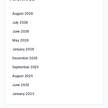
August 2026
July 2026
June 2026
May 2026
January 2026
December 2025
September 2025
August 2025
June 2025
January 2023