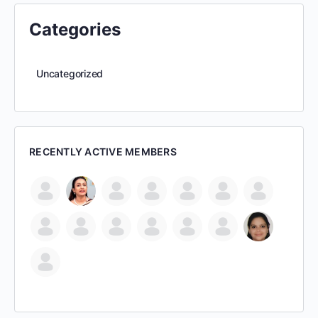
Categories
Uncategorized
RECENTLY ACTIVE MEMBERS