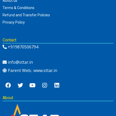
About us
Terms & Conditions
Refund and Transfer Policies
Privacy Policy
Contact
+919870506794
info@sttar.in
Parent Web.: www.sttar.in
About