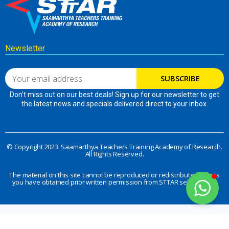
Newsletter
SUBSCRIBE
Don’t miss out on our best deals! Sign up for our newsletter to get
the latest news and specials delivered direct to your inbox.
© Copyright 2023. Saamarthya Teachers Training Academy of Research.
All Rights Reserved.
The material on this site cannot be reproduced or redistributed unless
you have obtained prior written permission from STTAR self learning