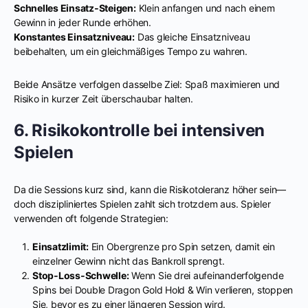
Schnelles Einsatz‑Steigen:
Klein anfangen und nach einem
Gewinn in jeder Runde erhöhen.
Konstantes Einsatzniveau:
Das gleiche Einsatzniveau
beibehalten, um ein gleichmäßiges Tempo zu wahren.
Beide Ansätze verfolgen dasselbe Ziel: Spaß maximieren und
Risiko in kurzer Zeit überschaubar halten.
6. Risikokontrolle bei intensiven
Spielen
Da die Sessions kurz sind, kann die Risikotoleranz höher sein—
doch diszipliniertes Spielen zahlt sich trotzdem aus. Spieler
verwenden oft folgende Strategien:
Einsatzlimit:
Ein Obergrenze pro Spin setzen, damit ein
einzelner Gewinn nicht das Bankroll sprengt.
Stop‑Loss‑Schwelle:
Wenn Sie drei aufeinanderfolgende
Spins bei Double Dragon Gold Hold & Win verlieren, stoppen
Sie, bevor es zu einer längeren Session wird.