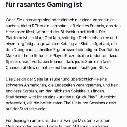
für rasantes Gaming ist
Wenn Sie unterwegs sind oder einfach nur einen Adrenalinkick
suchen, bietet RTbet ein schlankes, effizientes Erlebnis, das das
Herz rasen lässt, während der Bildschirm hell bleibt. Die
Plattform ist um klare Grafiken, sofortige Drehmechaniken und
einen sorgfältig ausgewählten Katalog an Slots aufgebaut, die
den Drang nach schnellen Ergebnissen befriedigen. Der Ruf der
Marke für hohe Return-to-Player-Prozentsätze bedeutet, dass
Spieler darauf vertrauen können, dass jeder Spin eine faire
Chance auf Gewinn hat, selbst bei einem flüchtigen Blick.
Das Design der Seite ist sauber und übersichtlich—keine
schweren Animationen, die Ladezeiten verlangsamen, und kein
endloses Scrollen, um den nächsten Spieltitel zu finden.
Stattdessen wird Ihnen eine kuratierte „Quick Play“-Übersicht
präsentiert, die die beliebtesten Titel für kurze Sessions direkt
auf der Startseite zeigt.
Für diejenigen unter uns, die nur wenige Minuten zwischen
Meetings oder während einer kurzen Mittagspause haben,