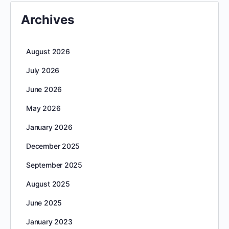
Archives
August 2026
July 2026
June 2026
May 2026
January 2026
December 2025
September 2025
August 2025
June 2025
January 2023