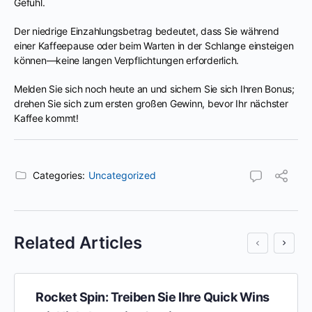
Gefühl.
Der niedrige Einzahlungsbetrag bedeutet, dass Sie während
einer Kaffeepause oder beim Warten in der Schlange einsteigen
können—keine langen Verpflichtungen erforderlich.
Melden Sie sich noch heute an und sichern Sie sich Ihren Bonus;
drehen Sie sich zum ersten großen Gewinn, bevor Ihr nächster
Kaffee kommt!
Categories:
Uncategorized
Related Articles
Rocket Spin: Treiben Sie Ihre Quick Wins