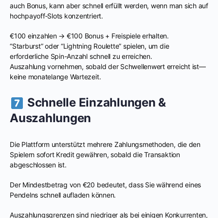
auch Bonus, kann aber schnell erfüllt werden, wenn man sich auf
hochpayoff‑Slots konzentriert.
€100 einzahlen → €100 Bonus + Freispiele erhalten.
“Starburst” oder “Lightning Roulette” spielen, um die
erforderliche Spin-Anzahl schnell zu erreichen.
Auszahlung vornehmen, sobald der Schwellenwert erreicht ist—
keine monatelange Wartezeit.
Schnelle Einzahlungen &
Auszahlungen
Die Plattform unterstützt mehrere Zahlungsmethoden, die den
Spielern sofort Kredit gewähren, sobald die Transaktion
abgeschlossen ist.
Der Mindestbetrag von €20 bedeutet, dass Sie während eines
Pendelns schnell aufladen können.
Auszahlungsgrenzen sind niedriger als bei einigen Konkurrenten,