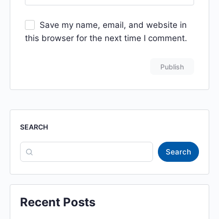
Save my name, email, and website in
this browser for the next time I comment.
SEARCH
Search
Recent Posts