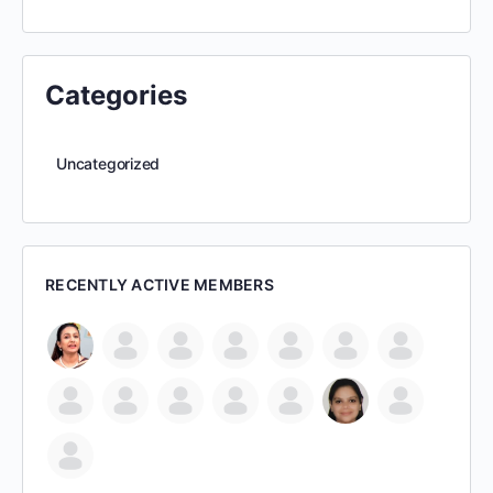
Categories
Uncategorized
RECENTLY ACTIVE MEMBERS