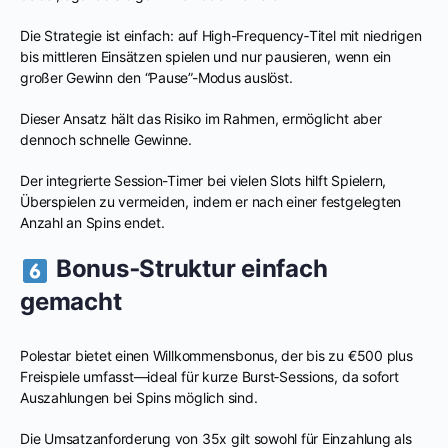
Die Strategie ist einfach: auf High-Frequency‑Titel mit niedrigen
bis mittleren Einsätzen spielen und nur pausieren, wenn ein
großer Gewinn den “Pause”-Modus auslöst.
Dieser Ansatz hält das Risiko im Rahmen, ermöglicht aber
dennoch schnelle Gewinne.
Der integrierte Session-Timer bei vielen Slots hilft Spielern,
Überspielen zu vermeiden, indem er nach einer festgelegten
Anzahl an Spins endet.
Bonus‑Struktur einfach
gemacht
Polestar bietet einen Willkommensbonus, der bis zu €500 plus
Freispiele umfasst—ideal für kurze Burst‑Sessions, da sofort
Auszahlungen bei Spins möglich sind.
Die Umsatzanforderung von 35x gilt sowohl für Einzahlung als