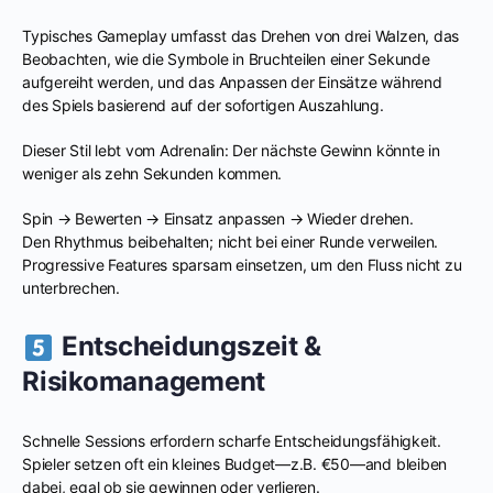
Typisches Gameplay umfasst das Drehen von drei Walzen, das
Beobachten, wie die Symbole in Bruchteilen einer Sekunde
aufgereiht werden, und das Anpassen der Einsätze während
des Spiels basierend auf der sofortigen Auszahlung.
Dieser Stil lebt vom Adrenalin: Der nächste Gewinn könnte in
weniger als zehn Sekunden kommen.
Spin → Bewerten → Einsatz anpassen → Wieder drehen.
Den Rhythmus beibehalten; nicht bei einer Runde verweilen.
Progressive Features sparsam einsetzen, um den Fluss nicht zu
unterbrechen.
Entscheidungszeit &
Risikomanagement
Schnelle Sessions erfordern scharfe Entscheidungsfähigkeit.
Spieler setzen oft ein kleines Budget—z.B. €50—and bleiben
dabei, egal ob sie gewinnen oder verlieren.