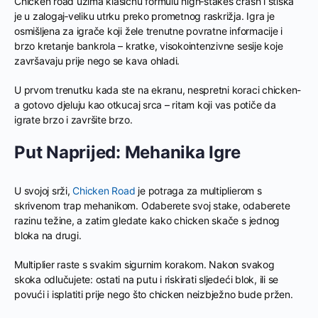
Chicken road uzima klasičnu formulu high‑stakes crash i stiska
je u zalogaj‑veliku utrku preko prometnog raskrižja. Igra je
osmišljena za igrače koji žele trenutne povratne informacije i
brzo kretanje bankrola – kratke, visokointenzivne sesije koje
završavaju prije nego se kava ohladi.
U prvom trenutku kada ste na ekranu, nespretni koraci chicken-
a gotovo djeluju kao otkucaj srca – ritam koji vas potiče da
igrate brzo i završite brzo.
Put Naprijed: Mehanika Igre
U svojoj srži,
Chicken Road
je potraga za multiplierom s
skrivenom trap mehanikom. Odaberete svoj stake, odaberete
razinu težine, a zatim gledate kako chicken skače s jednog
bloka na drugi.
Multiplier raste s svakim sigurnim korakom. Nakon svakog
skoka odlučujete: ostati na putu i riskirati sljedeći blok, ili se
povući i isplatiti prije nego što chicken neizbježno bude pržen.