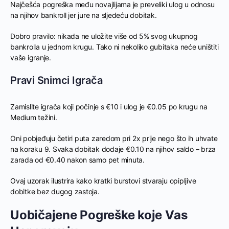
Najčešća pogreška među novajlijama je preveliki ulog u odnosu
na njihov bankroll jer jure na sljedeću dobitak.
Dobro pravilo: nikada ne uložite više od 5% svog ukupnog
bankrolla u jednom krugu. Tako ni nekoliko gubitaka neće uništiti
vaše igranje.
Pravi Snimci Igrača
Zamislite igrača koji počinje s €10 i ulog je €0.05 po krugu na
Medium težini.
Oni pobjeđuju četiri puta zaredom pri 2x prije nego što ih uhvate
na koraku 9. Svaka dobitak dodaje €0.10 na njihov saldo – brza
zarada od €0.40 nakon samo pet minuta.
Ovaj uzorak ilustrira kako kratki burstovi stvaraju opipljive
dobitke bez dugog zastoja.
Uobičajene Pogreške koje Vas