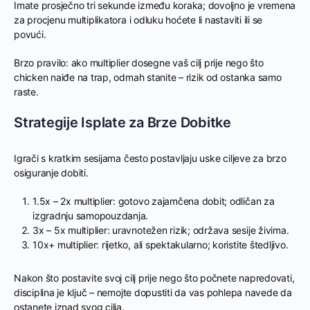
Imate prosječno tri sekunde između koraka; dovoljno je vremena
za procjenu multiplikatora i odluku hoćete li nastaviti ili se
povući.
Brzo pravilo: ako multiplier dosegne vaš cilj prije nego što
chicken naiđe na trap, odmah stanite – rizik od ostanka samo
raste.
Strategije Isplate za Brze Dobitke
Igrači s kratkim sesijama često postavljaju uske ciljeve za brzo
osiguranje dobiti.
1.5x – 2x multiplier: gotovo zajamčena dobit; odličan za
izgradnju samopouzdanja.
3x – 5x multiplier: uravnotežen rizik; održava sesije živima.
10x+ multiplier: rijetko, ali spektakularno; koristite štedljivo.
Nakon što postavite svoj cilj prije nego što počnete napredovati,
disciplina je ključ – nemojte dopustiti da vas pohlepa navede da
ostanete iznad svog cilja.