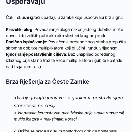
Usporavaju
Čak i iskusni igrači upadaju u zamke koje usporavaju brzu igru:
Preveliki ulog
: Povećavanje uloga nakon jednog dobitka može
dovesti do velikih gubitaka ako sljedeći krug ne prođe.
Panično isplaćivanje
: Povlačenje prerano zbog straha propušta
skromne dobitke multiplikatora koji bi učinili rundu vrijednom.
Ignoriranje postavljenih ciljeva
: Bez unaprijed određenog
izlaznog cilja stalno tražite veće multiplikatore i gubite kontrolu
nad trajanjem sesije.
Brza Rješenja za Česte Zamke
<li
Izbjegavajte jurnjavu za gubicima postavljanjem
stop‑lossa po sesiji.
<li
Napravite jednostavan plan izlaska prije svake runde: cilj
multiplikatora + maksimalni koraci.
<li
Držite se uloga s niskim postotkom dok ne postanete