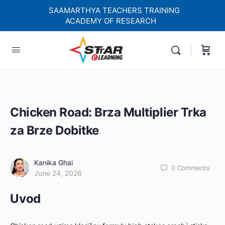
SAAMARTHYA TEACHERS TRAINING
ACADEMY OF RESEARCH
elf-paced Learning Courses For Teachers.
Chicken Road: Brza Multiplier Trka
za Brze Dobitke
Kanika Ghai
0
Comments
June 24, 2026
Uvod