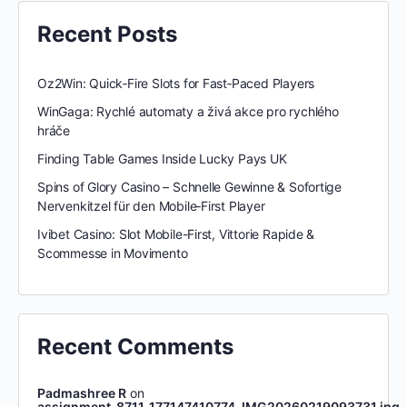
Recent Posts
Oz2Win: Quick‑Fire Slots for Fast‑Paced Players
WinGaga: Rychlé automaty a živá akce pro rychlého
hráče
Finding Table Games Inside Lucky Pays UK
Spins of Glory Casino – Schnelle Gewinne & Sofortige
Nervenkitzel für den Mobile‑First Player
Ivibet Casino: Slot Mobile-First, Vittorie Rapide &
Scommesse in Movimento
Recent Comments
Padmashree R
on
assignment_8711_177147410774_IMG20260219093731.jpg