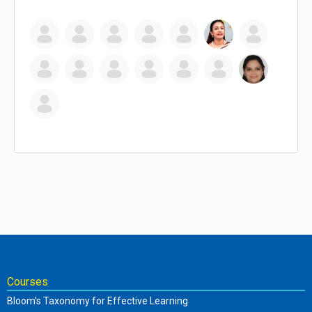
Courses
Bloom’s Taxonomy for Effective Learning