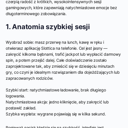
czerpią radość z krótkich, wysokointensywnych sesji
gamingowych, które zapewniają natychmiastowe emocje bez
długoterminowego zobowiązania.
1. Anatomia szybkiej sesji
Wyobraź sobie: masz przerwę na lunch, kawę w ręku i
otwierasz aplikację Slottica na telefonie. Cel jest jasny —
zakręcić kilkoma bębnami, trafić jackpot lub wypłacić darmowy
spin, a potem przejść dalej. Całe doświadczenie zostało
zaprojektowane tak, aby zmieścić się w dziesięciu minutach
gry, co czyni je idealnym rozwiązaniem dla dojeżdżających lub
zapracowanych rodziców.
Szybki start: natychmiastowe ładowanie, brak długiego
logowania.
Natychmiastowa akcja: jedno kliknięcie, aby zakręcić lub
postawić zakład.
Szybka wypłata: wygrane pojawiają się w kilka sekund.
Ponieważ nacisk kładzie się na szybkość, interfejs jest