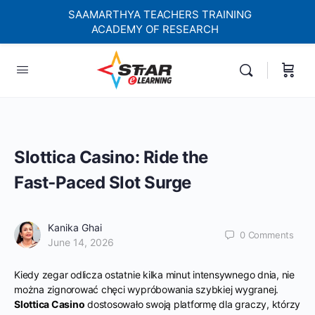
SAAMARTHYA TEACHERS TRAINING
ACADEMY OF RESEARCH
elf-paced Learning Courses For Teachers.
Slottica Casino: Ride the
Fast‑Paced Slot Surge
Kanika Ghai
0
Comments
June 14, 2026
Kiedy zegar odlicza ostatnie kilka minut intensywnego dnia, nie
można zignorować chęci wypróbowania szybkiej wygranej.
Slottica Casino
dostosowało swoją platformę dla graczy, którzy