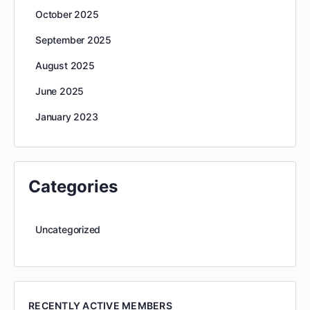
October 2025
September 2025
August 2025
June 2025
January 2023
Categories
Uncategorized
RECENTLY ACTIVE MEMBERS