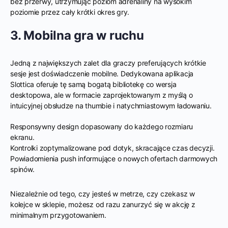
bez przerwy, utrzymując poziom adrenaliny na wysokim
poziomie przez cały krótki okres gry.
3. Mobilna gra w ruchu
Jedną z największych zalet dla graczy preferujących krótkie
sesje jest doświadczenie mobilne. Dedykowana aplikacja
Slottica oferuje tę samą bogatą bibliotekę co wersja
desktopowa, ale w formacie zaprojektowanym z myślą o
intuicyjnej obsłudze na thumbie i natychmiastowym ładowaniu.
Responsywny design dopasowany do każdego rozmiaru
ekranu.
Kontrolki zoptymalizowane pod dotyk, skracające czas decyzji.
Powiadomienia push informujące o nowych ofertach darmowych
spinów.
Niezależnie od tego, czy jesteś w metrze, czy czekasz w
kolejce w sklepie, możesz od razu zanurzyć się w akcję z
minimalnym przygotowaniem.