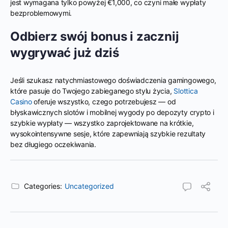
jest wymagana tylko powyżej €1,000, co czyni małe wypłaty
bezproblemowymi.
Odbierz swój bonus i zacznij
wygrywać już dziś
Jeśli szukasz natychmiastowego doświadczenia gamingowego,
które pasuje do Twojego zabieganego stylu życia,
Slottica
Casino
oferuje wszystko, czego potrzebujesz — od
błyskawicznych slotów i mobilnej wygody po depozyty crypto i
szybkie wypłaty — wszystko zaprojektowane na krótkie,
wysokointensywne sesje, które zapewniają szybkie rezultaty
bez długiego oczekiwania.
Categories:
Uncategorized