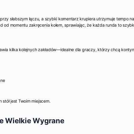
przy słabszym łączu, a szybki komentarz krupiera utrzymuje tempo n
d od momentu zakręcenia kołem, sprawiając, że każda runda to szybki 
bstawia kilka kolejnych zakładów—idealne dla graczy, którzy chcą kont
ane
 stół jest Twoim miejscem.
we Wielkie Wygrane