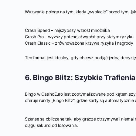
Wyzwanie polega na tym, kiedy „wypłacić” przed tym, jak
Crash Speed – najszybszy wzrost mnożnika
Crash Pro – wyższy potencjał wypłat przy stałym ryzyku
Crash Classic – zrównoważona krzywa ryzyka i nagrody
Ten format jest idealny, gdy chcesz podjąć jedną decyzję
6. Bingo Blitz: Szybkie Trafieni
Bingo w CasinoEuro jest zoptymalizowane pod kątem szybk
oferuje rundy „Bingo Blitz”, gdzie karty są automatyczni
Szanse są obliczane tak, aby gracze otrzymywali niemal n
ciągu sekund od losowania.