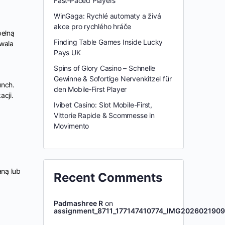
Fast‑Paced Players
WinGaga: Rychlé automaty a živá
akce pro rychlého hráče
pełną
Finding Table Games Inside Lucky
zwala
Pays UK
Spins of Glory Casino – Schnelle
Gewinne & Sofortige Nervenkitzel für
unch.
den Mobile‑First Player
acji.
Ivibet Casino: Slot Mobile-First,
Vittorie Rapide & Scommesse in
Movimento
aną lub
Recent Comments
Padmashree R
on
assignment_8711_177147410774_IMG2026021909