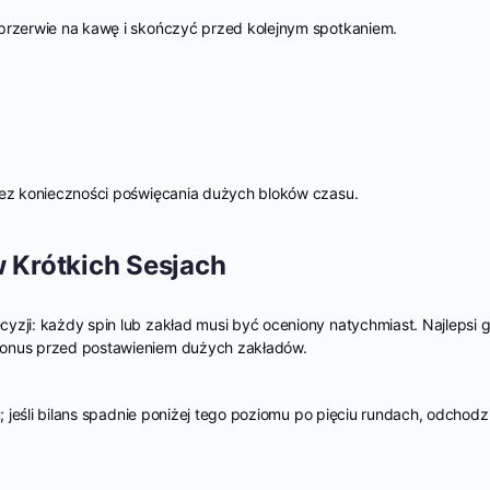
przerwie na kawę i skończyć przed kolejnym spotkaniem.
bez konieczności poświęcania dużych bloków czasu.
w Krótkich Sesjach
zji: każdy spin lub zakład musi być oceniony natychmiast. Najlepsi 
bonus przed postawieniem dużych zakładów.
; jeśli bilans spadnie poniżej tego poziomu po pięciu rundach, odchodz