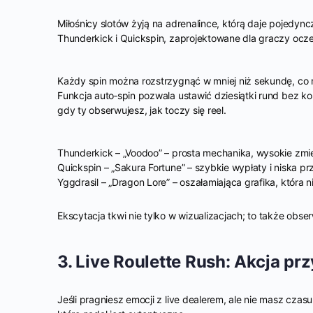
Miłośnicy slotów żyją na adrenalince, którą daje pojedyn
Thunderkick i Quickspin, zaprojektowane dla graczy oc
Każdy spin można rozstrzygnąć w mniej niż sekundę, co na
Funkcja auto‑spin pozwala ustawić dziesiątki rund bez 
gdy ty obserwujesz, jak toczy się reel.
Thunderkick – „Voodoo” – prosta mechanika, wysokie zmi
Quickspin – „Sakura Fortune” – szybkie wypłaty i niska 
Yggdrasil – „Dragon Lore” – oszałamiająca grafika, która n
Ekscytacja tkwi nie tylko w wizualizacjach; to także obse
3. Live Roulette Rush: Akcja pr
Jeśli pragniesz emocji z live dealerem, ale nie masz czas