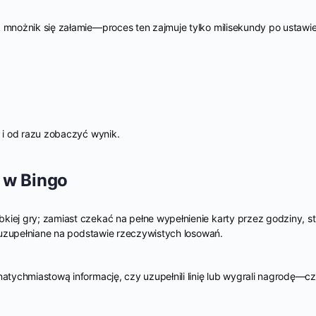
 mnożnik się załamie—proces ten zajmuje tylko milisekundy po ustawie
 i od razu zobaczyć wynik.
a w Bingo
iej gry; zamiast czekać na pełne wypełnienie karty przez godziny, s
e uzupełniane na podstawie rzeczywistych losowań.
atychmiastową informację, czy uzupełnili linię lub wygrali nagrodę—c