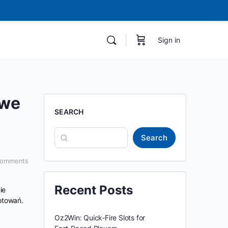
Sign in
owe
SEARCH
Search
omments
Recent Posts
ie
otowań.
Oz2Win: Quick‑Fire Slots for