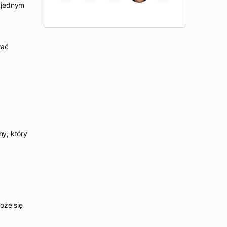
ć jednym
wać
ny, który
oże się