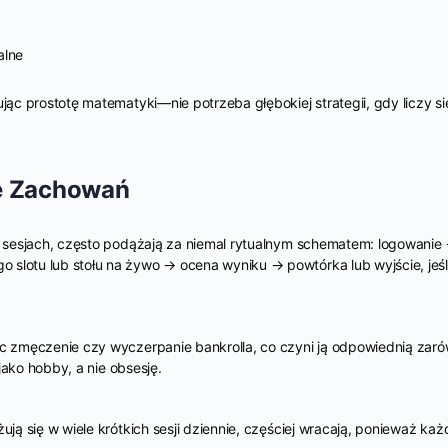
alne
jąc prostotę matematyki—nie potrzeba głębokiej strategii, gdy liczy s
ce Zachowań
h sesjach, często podążają za niemal rytualnym schematem: logowanie
slotu lub stołu na żywo → ocena wyniku → powtórka lub wyjście, jeśli
ąc zmęczenie czy wyczerpanie bankrolla, co czyni ją odpowiednią zaró
 jako hobby, a nie obsesję.
ją się w wiele krótkich sesji dziennie, częściej wracają, ponieważ każ