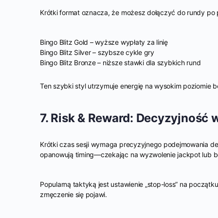
Krótki format oznacza, że możesz dołączyć do rundy po 
Bingo Blitz Gold – wyższe wypłaty za linię
Bingo Blitz Silver – szybsze cykle gry
Bingo Blitz Bronze – niższe stawki dla szybkich rund
Ten szybki styl utrzymuje energię na wysokim poziomie 
7. Risk & Reward: Decyzyjność 
Krótki czas sesji wymaga precyzyjnego podejmowania decy
opanowują timing—czekając na wyzwolenie jackpot lub 
Popularną taktyką jest ustawienie „stop-loss” na początku
zmęczenie się pojawi.