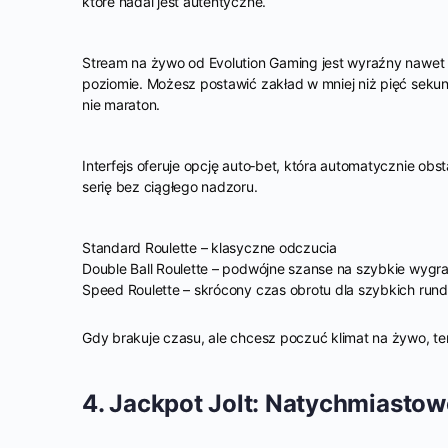
które nadal jest autentyczne.
Stream na żywo od Evolution Gaming jest wyraźny nawet 
poziomie. Możesz postawić zakład w mniej niż pięć sekun
nie maraton.
Interfejs oferuje opcję auto‑bet, która automatycznie o
serię bez ciągłego nadzoru.
Standard Roulette – klasyczne odczucia
Double Ball Roulette – podwójne szanse na szybkie wygr
Speed Roulette – skrócony czas obrotu dla szybkich rund
Gdy brakuje czasu, ale chcesz poczuć klimat na żywo, ten
4. Jackpot Jolt: Natychmiasto