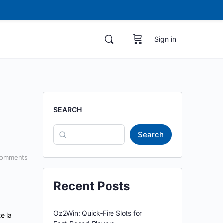
Sign in
SEARCH
Search
omments
Recent Posts
Oz2Win: Quick‑Fire Slots for
e la