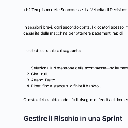
<h2 Tempismo delle Scommesse: La Velocità di Decisione
In sessioni brevi, ogni secondo conta. I giocatori spesso i
casualità della macchina per ottenere pagamenti rapidi.
Il ciclo decisionale è il seguente:
Seleziona la dimensione della scommessa—solitament
Gira i rulli.
Attendi l’esito.
Ripeti fino a stancarti o finire il bankroll.
Questo ciclo rapido soddisfa il bisogno di feedback imme
Gestire il Rischio in una Sprint