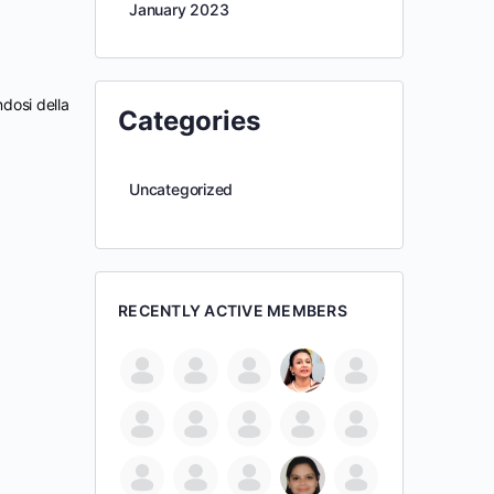
January 2023
ndosi della
Categories
Uncategorized
RECENTLY ACTIVE MEMBERS