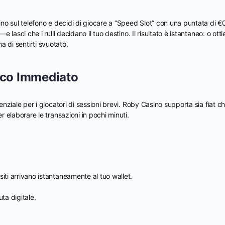
no sul telefono e decidi di giocare a “Speed Slot” con una puntata di €
lasci che i rulli decidano il tuo destino. Il risultato è istantaneo: o otti
ma di sentirti svuotato.
oco Immediato
nziale per i giocatori di sessioni brevi. Roby Casino supporta sia fiat c
 elaborare le transazioni in pochi minuti.
ti arrivano istantaneamente al tuo wallet.
.
ta digitale.