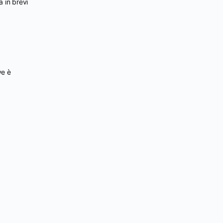
 in brevi
ve è