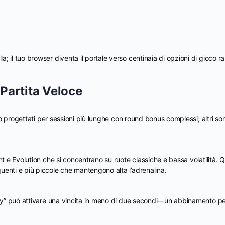
; il tuo browser diventa il portale verso centinaia di opzioni di gioco r
 Partita Veloce
ono progettati per sessioni più lunghe con round bonus complessi; altri so
nt e Evolution che si concentrano su ruote classiche e bassa volatilità. Q
uenti e più piccole che mantengono alta l’adrenalina.
enzy” può attivare una vincita in meno di due secondi—un abbinamento pe