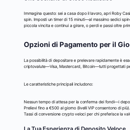
Immagina questo: sei a casa dopo il lavoro, apri Roby Casi
spin. Imposti un timer di 15 minuti—al massimo sedici spin—e 
piccola vincita e continui a girare, o perdi e passi oltre pri
Opzioni di Pagamento per il Gi
La possibilità di depositare e prelevare rapidamente è esse
criptovalute—Visa, Mastercard, Bitcoin—tutti progettati per
Le caratteristiche principali includono:
Nessun tempo di attesa per la conferma dei fondi—i deposi
Prelievi fino a €500 al giorno (livelli VIP consentono di più)
Tassi di conversione crypto veloci per chi preferisce la valu
La Tua Esperienza di Deposito Veloce