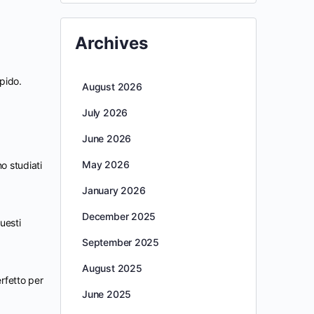
Archives
apido.
August 2026
July 2026
June 2026
May 2026
no studiati
January 2026
December 2025
uesti
September 2025
August 2025
rfetto per
June 2025