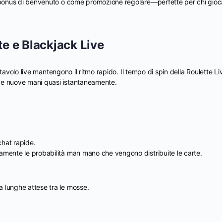
 bonus di benvenuto o come promozione regolare—perfette per chi gioca
te e Blackjack Live
 tavolo live mantengono il ritmo rapido. Il tempo di spin della Roulette Li
sce nuove mani quasi istantaneamente.
chat rapide.
mente le probabilità man mano che vengono distribuite le carte.
a lunghe attese tra le mosse.