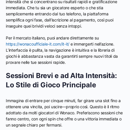
intensità che si concentrano su risultati rapidi e gratificazione
immediata. Che tu sia un giocatore esperto o che stia
semplicemente entrando dal tuo telefono, la piattaforma
semplifica ogni fase, dall’iscrizione al pagamento, così puoi
inseguire quei brividi veloci senza intoppi.
Per il mercato italiano, puoi andare direttamente su
https://wonacoufficiale-it.com/it-it/
e immergerti nell’azione.
L’interfaccia è pulita, la navigazione è intuitiva e la libreria di
giochi è abbastanza vasta da garantirti sempre nuovi titoli da
provare nelle tue sessioni rapide.
Sessioni Brevi e ad Alta Intensità:
Lo Stile di Gioco Principale
Immagina di entrare per cinque minuti, far girare una slot fino a
ottenere una vincita, poi uscire—proprio così. Questo è il ritmo
adottato da molti giocatori di Wonaco. Preferiscono sessioni che
fanno centro, con ogni spin che offre o una vittoria immediata o
un segnale chiaro per fermarsi.