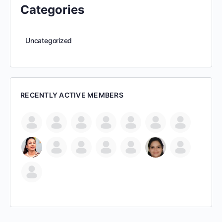
Categories
Uncategorized
RECENTLY ACTIVE MEMBERS