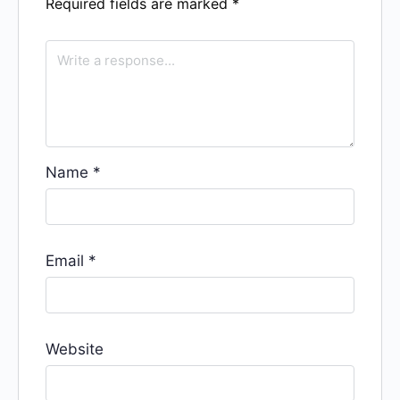
Required fields are marked
*
Name
*
Email
*
Website