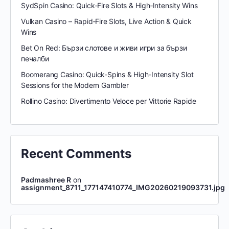
SydSpin Casino: Quick‑Fire Slots & High‑Intensity Wins
Vulkan Casino – Rapid‑Fire Slots, Live Action & Quick
Wins
Bet On Red: Бързи слотове и живи игри за бързи
печалби
Boomerang Casino: Quick-Spins & High-Intensity Slot
Sessions for the Modern Gambler
Rollino Casino: Divertimento Veloce per Vittorie Rapide
Recent Comments
Padmashree R
on
assignment_8711_177147410774_IMG20260219093731.jpg