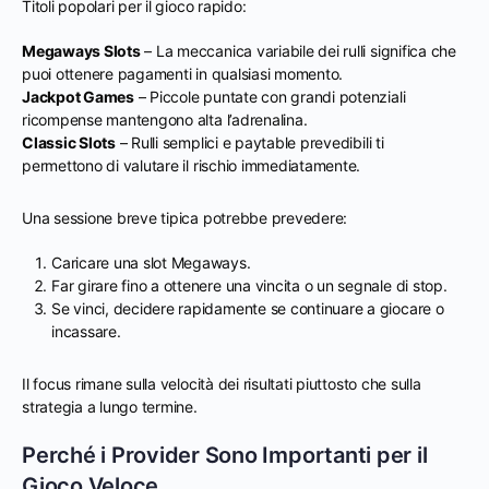
Titoli popolari per il gioco rapido:
Megaways Slots
– La meccanica variabile dei rulli significa che
puoi ottenere pagamenti in qualsiasi momento.
Jackpot Games
– Piccole puntate con grandi potenziali
ricompense mantengono alta l’adrenalina.
Classic Slots
– Rulli semplici e paytable prevedibili ti
permettono di valutare il rischio immediatamente.
Una sessione breve tipica potrebbe prevedere:
Caricare una slot Megaways.
Far girare fino a ottenere una vincita o un segnale di stop.
Se vinci, decidere rapidamente se continuare a giocare o
incassare.
Il focus rimane sulla velocità dei risultati piuttosto che sulla
strategia a lungo termine.
Perché i Provider Sono Importanti per il
Gioco Veloce