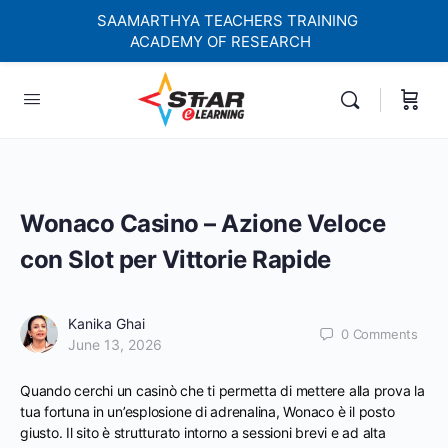
SAAMARTHYA TEACHERS TRAINING
ACADEMY OF RESEARCH
elf-paced Learning Courses For Teachers.
Wonaco Casino – Azione Veloce
con Slot per Vittorie Rapide
Kanika Ghai
0
Comments
June 13, 2026
Quando cerchi un casinò che ti permetta di mettere alla prova la
tua fortuna in un’esplosione di adrenalina, Wonaco è il posto
giusto. Il sito è strutturato intorno a sessioni brevi e ad alta