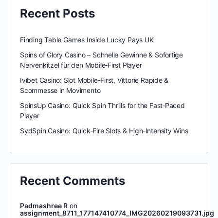
Recent Posts
Finding Table Games Inside Lucky Pays UK
Spins of Glory Casino – Schnelle Gewinne & Sofortige
Nervenkitzel für den Mobile‑First Player
Ivibet Casino: Slot Mobile-First, Vittorie Rapide &
Scommesse in Movimento
SpinsUp Casino: Quick Spin Thrills for the Fast‑Paced
Player
SydSpin Casino: Quick‑Fire Slots & High‑Intensity Wins
Recent Comments
Padmashree R
on
assignment_8711_177147410774_IMG20260219093731.jpg