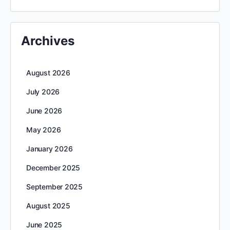
Archives
August 2026
July 2026
June 2026
May 2026
January 2026
December 2025
September 2025
August 2025
June 2025