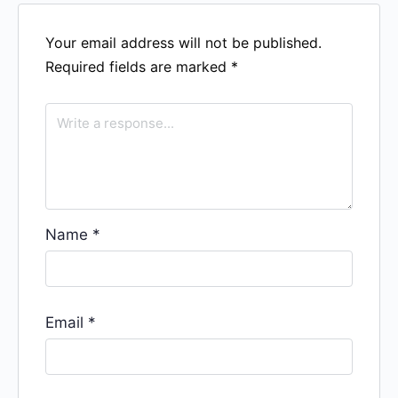
Your email address will not be published.
Required fields are marked
*
Name
*
Email
*