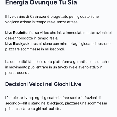
Energia Ovunque Tu Sia
Il live casino di Casinozer è progettato per i giocatori che
vogliono azione in tempo reale senza attese.
Live Roulette:
flusso video che inizia immediatamente; azioni del
dealer riprodotte in tempo reale.
Live Blackjack:
trasmissione con minimo lag; i giocatori possono
piazzare scommesse in millisecondi.
La compatibilità mobile della piattaforma garantisce che anche
in movimento puoi entrare in un tavolo live e averlo attivo in
pochi secondi.
Decisioni Veloci nei Giochi Live
L’ambiente live spinge i giocatori a fare scelte in frazioni di
secondo—hit o stand nel blackjack, piazzare una scommessa
prima che la ruota giri nel roulette.