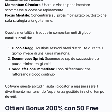
Momentum Circolare:
Usare le vincite per alimentare
scommesse successive rapidamente.
Focus Mentale:
Concentrarsi sul prossimo risultato piuttosto che
sulla strategia a lungo termine.
Questa mentalità si traduce in comportamenti di gioco
caratterizzati da:
Gioco a Raggi:
Multiple sessioni brevi distribuite durante il
giorno invece di una lunga maratona.
Scommesse Sprint:
Scommesse rapide successive con
pause minime tra gli esiti.
Soddisfazione Immediata:
Loop di feedback che
rafforzano il gioco continuo.
Coltivare queste abitudini aiuta i giocatori a massimizzare il
divertimento mantenendo l’esperienza gestibile in slot di tempo
ristretti.
Ottieni Bonus 200% con 50 Free