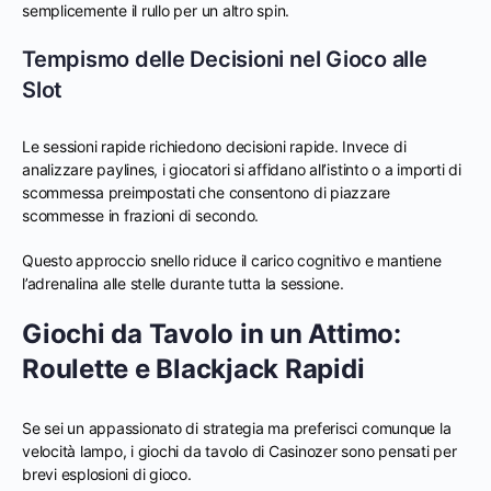
semplicemente il rullo per un altro spin.
Tempismo delle Decisioni nel Gioco alle
Slot
Le sessioni rapide richiedono decisioni rapide. Invece di
analizzare paylines, i giocatori si affidano all’istinto o a importi di
scommessa preimpostati che consentono di piazzare
scommesse in frazioni di secondo.
Questo approccio snello riduce il carico cognitivo e mantiene
l’adrenalina alle stelle durante tutta la sessione.
Giochi da Tavolo in un Attimo:
Roulette e Blackjack Rapidi
Se sei un appassionato di strategia ma preferisci comunque la
velocità lampo, i giochi da tavolo di Casinozer sono pensati per
brevi esplosioni di gioco.