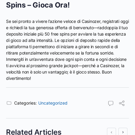
Spins – Gioca Ora!
Se sei pronto a vivere l’azione veloce di Casinozer, registrati oggi
e richiedi la tua generosa offerta di benvenuto—raddoppia il tuo
deposito iniziale più 50 free spins per avviare la tua esperienza
di gioco ad alta intensità. Le opzioni di deposito rapide della
piattaforma ti permettono di iniziare a girare in secondi e di
ritirare potenzialmente velocemente se la fortuna sorride.
Immergiti in un’avventura dove ogni spin conta e ogni decisione
ti avvicina al prossimo grande jackpot—perché a Casinozer, la
velocità non è solo un vantaggio; è il gioco stesso. Buon
divertimento!
Categories:
Uncategorized
Related Articles