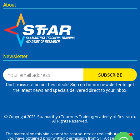
About
Newsletter
SUBSCRIBE
Don’t miss out on our best deals! Sign up for our newsletter to get
the latest news and specials delivered direct to your inbox.
© Copyright 2023. Saamarthya Teachers Training Academy of Research.
All Rights Reserved.
The material on this site cannot be reproduced or redistributed unless
you have obtained prior written permission from STTAR self learning