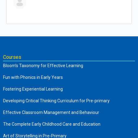
Courses
Bloom’s Taxonomy for Effective Learning
Fun with Phonics in Early Years
Fostering Experiential Learning
Developing Critical Thinking Curriculum for Pre-primary
Effective Classroom Management and Behaviour
The Complete Early Childhood Care and Education
Art of Storytelling in Pre-Primary