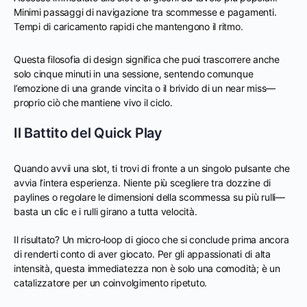
Minimi passaggi di navigazione tra scommesse e pagamenti.
Tempi di caricamento rapidi che mantengono il ritmo.
Questa filosofia di design significa che puoi trascorrere anche
solo cinque minuti in una sessione, sentendo comunque
l’emozione di una grande vincita o il brivido di un near miss—
proprio ciò che mantiene vivo il ciclo.
Il Battito del Quick Play
Quando avvii una slot, ti trovi di fronte a un singolo pulsante che
avvia l’intera esperienza. Niente più scegliere tra dozzine di
paylines o regolare le dimensioni della scommessa su più rulli—
basta un clic e i rulli girano a tutta velocità.
Il risultato? Un micro‑loop di gioco che si conclude prima ancora
di renderti conto di aver giocato. Per gli appassionati di alta
intensità, questa immediatezza non è solo una comodità; è un
catalizzatore per un coinvolgimento ripetuto.