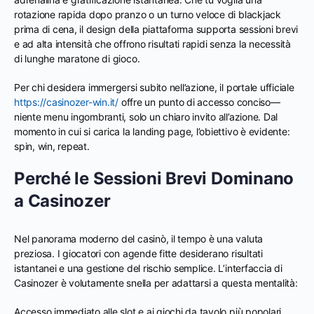
rotazione rapida dopo pranzo o un turno veloce di blackjack
prima di cena, il design della piattaforma supporta sessioni brevi
e ad alta intensità che offrono risultati rapidi senza la necessità
di lunghe maratone di gioco.
Per chi desidera immergersi subito nell’azione, il portale ufficiale
https://casinozer-win.it/
offre un punto di accesso conciso—
niente menu ingombranti, solo un chiaro invito all’azione. Dal
momento in cui si carica la landing page, l’obiettivo è evidente:
spin, win, repeat.
Perché le Sessioni Brevi Dominano
a Casinozer
Nel panorama moderno del casinò, il tempo è una valuta
preziosa. I giocatori con agende fitte desiderano risultati
istantanei e una gestione del rischio semplice. L’interfaccia di
Casinozer è volutamente snella per adattarsi a questa mentalità:
Accesso immediato alle slot e ai giochi da tavolo più popolari.