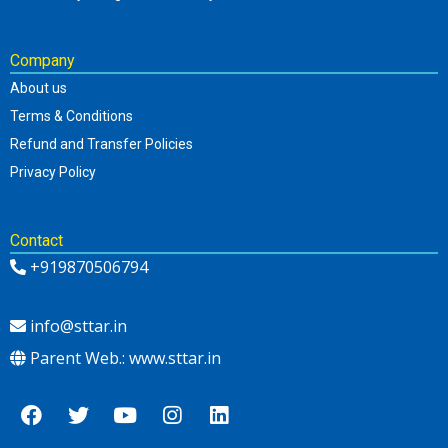
Company
About us
Terms & Conditions
Refund and Transfer Policies
Privacy Policy
Contact
+919870506794
info@sttar.in
Parent Web.: www.sttar.in