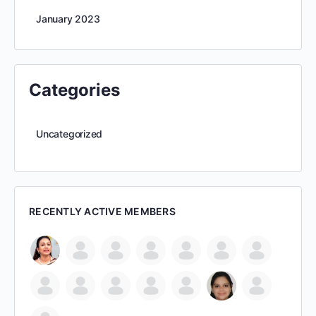
January 2023
Categories
Uncategorized
RECENTLY ACTIVE MEMBERS