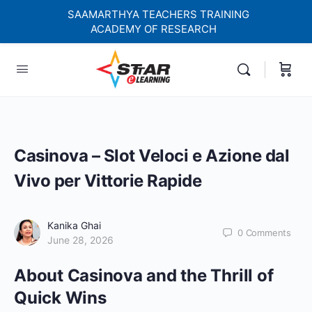
SAAMARTHYA TEACHERS TRAINING
ACADEMY OF RESEARCH
elf-paced Learning Courses For Teachers.
Casinova – Slot Veloci e Azione dal
Vivo per Vittorie Rapide
Kanika Ghai
0
Comments
June 28, 2026
About Casinova and the Thrill of
Quick Wins