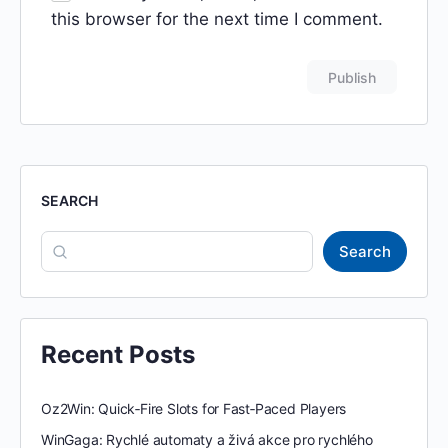
this browser for the next time I comment.
SEARCH
Search
Recent Posts
Oz2Win: Quick‑Fire Slots for Fast‑Paced Players
WinGaga: Rychlé automaty a živá akce pro rychlého