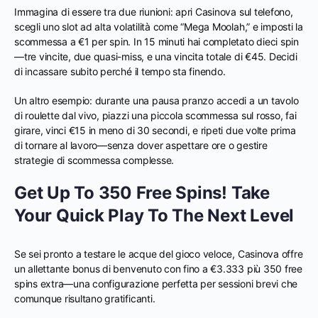
Immagina di essere tra due riunioni: apri Casinova sul telefono,
scegli uno slot ad alta volatilità come “Mega Moolah,” e imposti la
scommessa a €1 per spin. In 15 minuti hai completato dieci spin
—tre vincite, due quasi-miss, e una vincita totale di €45. Decidi
di incassare subito perché il tempo sta finendo.
Un altro esempio: durante una pausa pranzo accedi a un tavolo
di roulette dal vivo, piazzi una piccola scommessa sul rosso, fai
girare, vinci €15 in meno di 30 secondi, e ripeti due volte prima
di tornare al lavoro—senza dover aspettare ore o gestire
strategie di scommessa complesse.
Get Up To 350 Free Spins! Take
Your Quick Play To The Next Level
Se sei pronto a testare le acque del gioco veloce, Casinova offre
un allettante bonus di benvenuto con fino a €3.333 più 350 free
spins extra—una configurazione perfetta per sessioni brevi che
comunque risultano gratificanti.