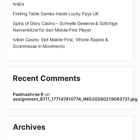
hráče
Finding Table Games Inside Lucky Pays UK
Spins of Glory Casino – Schnelle Gewinne & Sofortige
Nervenkitzel für den Mobile‑First Player
Ivibet Casino: Slot Mobile-First, Vittorie Rapide &
Scommesse in Movimento
Recent Comments
Padmashree R
on
assignment_8711_177147410774_IMG20260219093731.jpg
Archives