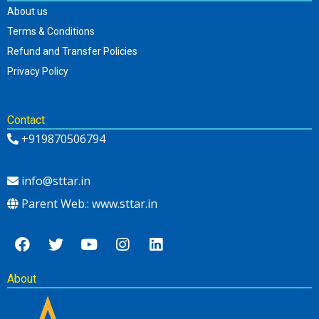
About us
Terms & Conditions
Refund and Transfer Policies
Privacy Policy
Contact
+919870506794
info@sttar.in
Parent Web.: www.sttar.in
About