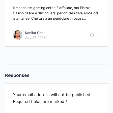
Il mondo del gaming online è affollato, ma Pistolo
Casino riesce a distinguersi per chi desidera emozioni
istantanee. Che tu sia un pendolare in pausa…
Kanika Ghai
0
July 27, 2026
Responses
Your email address will not be published.
Required fields are marked
*