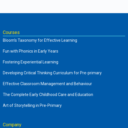
Courses
Bloom’s Taxonomy for Effective Learning
Fun with Phonics in Early Years
Fostering Experiential Learning
Developing Critical Thinking Curriculum for Pre-primary
Effective Classroom Management and Behaviour
The Complete Early Childhood Care and Education
Art of Storytelling in Pre-Primary
Company