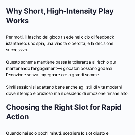
Why Short, High‑Intensity Play
Works
Per molti, il fascino del gioco risiede nel ciclo di feedback
istantaneo: uno spin, una vincita o perdita, e la decisione
successiva.
Questo schema mantiene bassa la tolleranza al rischio pur
mantenendo l’engagement—i giocatori possono godersi
l’emozione senza impegnare ore o grandi somme.
Simili sessioni si adattano bene anche agli stili di vita moderni,
dove il tempo è prezioso ma il desiderio di emozione rimane alto.
Choosing the Right Slot for Rapid
Action
Quando hai solo pochi minuti, scegliere lo slot giusto è