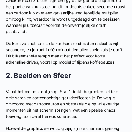
Chicken Road 2 is een high‑energy crash game die spelers op
het puntje van hun stoel houdt. In slechts enkele seconden raast
een cartoon kip over een gevaarlijke weg terwijl de multiplier
omhoog klimt, waardoor je wordt uitgedaagd om te beslissen
wanneer je uitbetaalt voordat de onvermijdelijke crash
plaatsvindt.
De kern van het spel is de kortheid: rondes duren slechts vijf
seconden, en je kunt in één minuut tientallen spelen als je durft.
Dit bliksemsnelle tempo maakt het perfect voor korte
adrenaline‑drives, vooral op mobiel of tijdens koffiepauzes.
2. Beelden en Sfeer
Vanaf het moment dat je op “Start” drukt, begroeten heldere
gele veren en cartoonachtige geluidseffecten je. De weg is
omzoomd met cartoonauto’s en obstakels die op willekeurige
momenten uit het scherm springen, wat een speelse chaos
toevoegt aan de al freneticische actie.
Hoewel de graphics eenvoudig zijn, zijn ze charmant genoeg