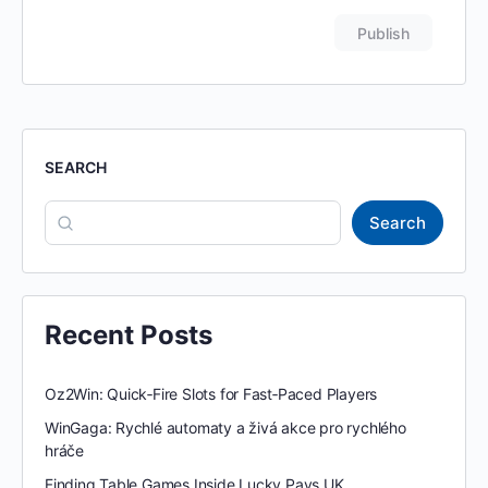
SEARCH
Search
Recent Posts
Oz2Win: Quick‑Fire Slots for Fast‑Paced Players
WinGaga: Rychlé automaty a živá akce pro rychlého
hráče
Finding Table Games Inside Lucky Pays UK