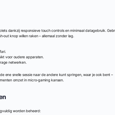
lets dankzij responsieve touch controls en minimaal datagebruik. Gebr
‑out knop willen raken – allemaal zonder lag.
ari.
hikt voor oudere apparaten.
trage netwerken.
de ene snelle sessie naar de andere kunt springen, waar je ook bent –
momenten omzet in micro‑gaming kansen.
en
orgvuldig worden beheerd: