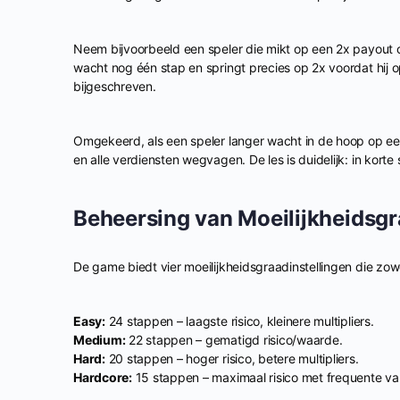
Neem bijvoorbeeld een speler die mikt op een 2x payout o
wacht nog één stap en springt precies op 2x voordat hij o
bijgeschreven.
Omgekeerd, als een speler langer wacht in de hoop op ee
en alle verdiensten wegvagen. De les is duidelijk: in korte
Beheersing van Moeilijkheidsg
De game biedt vier moeilijkheidsgraadinstellingen die zow
Easy:
24 stappen – laagste risico, kleinere multipliers.
Medium:
22 stappen – gematigd risico/waarde.
Hard:
20 stappen – hoger risico, betere multipliers.
Hardcore:
15 stappen – maximaal risico met frequente val