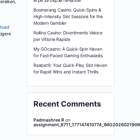
игри за бързи печалби
ereiken,
Boomerang Casino: Quick-Spins &
High-Intensity Slot Sessions for the
Modern Gambler
 Road
Rollino Casino: Divertimento Veloce
hogere
per Vittorie Rapide
My GOcasino: A Quick‑Spin Haven
for Fast‑Paced Gaming Enthusiasts
Raabet9: Your Quick‑Play Slot Haven
for Rapid Wins and Instant Thrills
Recent Comments
Padmashree R
on
assignment_8711_177147410774_IMG2026021909