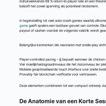
indrukwekkende 98 % return‑to‑player rate en een theoret
belooft het zowel spanning als potentieel rendement.
In tegenstelling tot veel auto‑crash games waarbij uitk
game
geeft spelers een tastbaar gevoel van controle. Elk
payout of cashen voordat de volgende valstrik wordt gea
Belangrijke kenmerken die resoneren met snelle‑play enth
Player‑controlled pacing – jij bepaalt wanneer de chicken
Vier moeilijkheidsgraadniveaus die het risiconiveau ter p
Mobiele geoptimaliseerde touch interface voor snelle besl
Provably fair blockchain verificatie voor vertrouwen.
Deze elementen combineren tot een compact ontwerp dat s
De Anatomie van een Korte Ses