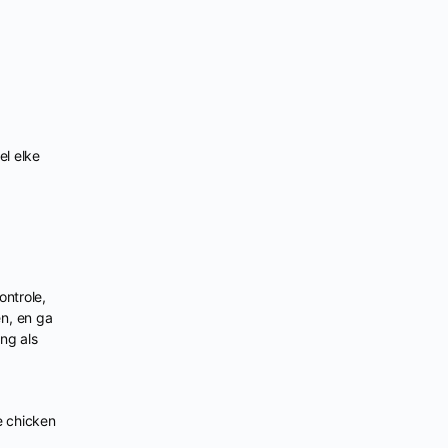
el elke
ontrole,
n, en ga
ng als
e chicken