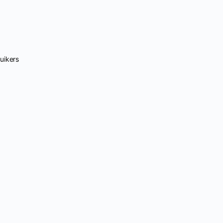
uikers