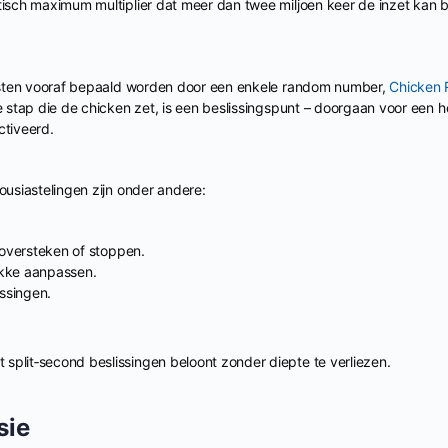
isch maximum multiplier dat meer dan twee miljoen keer de inzet kan b
omsten vooraf bepaald worden door een enkele random number,
Chicken
e stap die de chicken zet, is een beslissingspunt – doorgaan voor een 
ctiveerd.
ousiastelingen zijn onder andere:
 oversteken of stoppen.
lekke aanpassen.
issingen.
plit‑second beslissingen beloont zonder diepte te verliezen.
sie