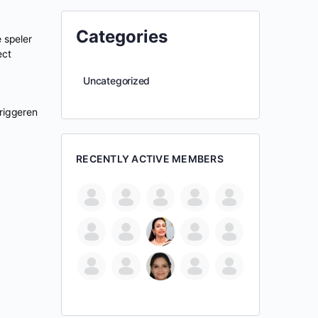
Categories
 speler
ect
Uncategorized
riggeren
RECENTLY ACTIVE MEMBERS