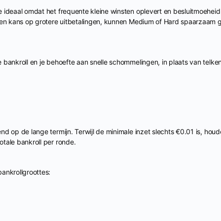
e ideaal omdat het frequente kleine winsten oplevert en besluitmoeheid
r een kans op grotere uitbetalingen, kunnen Medium of Hard spaarzaam 
e bankroll en je behoefte aan snelle schommelingen, in plaats van telke
nd op de lange termijn. Terwijl de minimale inzet slechts €0.01 is, hou
otale bankroll per ronde.
bankrollgroottes: