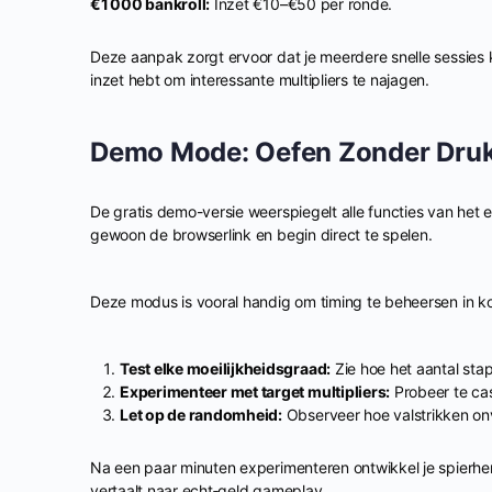
€1 000 bankroll:
Inzet €10–€50 per ronde.
Deze aanpak zorgt ervoor dat je meerdere snelle sessies 
inzet hebt om interessante multipliers te najagen.
Demo Mode: Oefen Zonder Dru
De gratis demo-versie weerspiegelt alle functies van het ec
gewoon de browserlink en begin direct te spelen.
Deze modus is vooral handig om timing te beheersen in ko
Test elke moeilijkheidsgraad:
Zie hoe het aantal sta
Experimenteer met target multipliers:
Probeer te cas
Let op de randomheid:
Observeer hoe valstrikken onv
Na een paar minuten experimenteren ontwikkel je spierher
vertaalt naar echt‑geld gameplay.