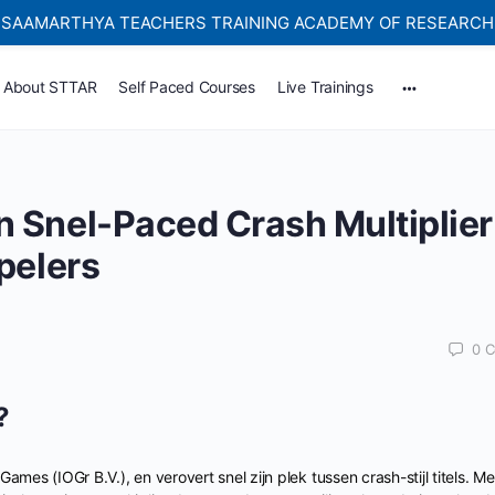
SAAMARTHYA TEACHERS TRAINING ACADEMY OF RESEARCH
Self-paced Learning Courses For Teachers.
About STTAR
Self Paced Courses
Live Trainings
 Snel-Paced Crash Multiplier
pelers
0
C
?
es (IOGr B.V.), en verovert snel zijn plek tussen crash-stijl titels. M