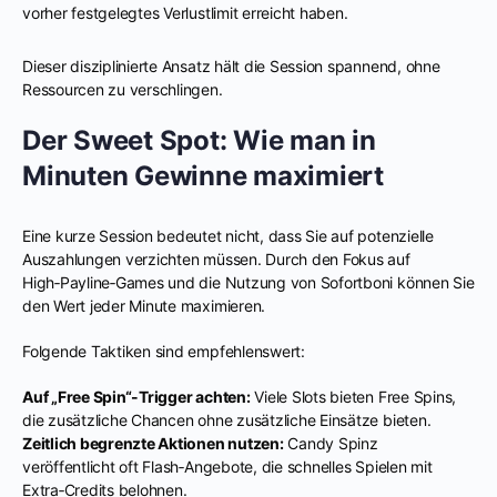
vorher festgelegtes Verlustlimit erreicht haben.
Dieser disziplinierte Ansatz hält die Session spannend, ohne
Ressourcen zu verschlingen.
Der Sweet Spot: Wie man in
Minuten Gewinne maximiert
Eine kurze Session bedeutet nicht, dass Sie auf potenzielle
Auszahlungen verzichten müssen. Durch den Fokus auf
High‑Payline‑Games und die Nutzung von Sofortboni können Sie
den Wert jeder Minute maximieren.
Folgende Taktiken sind empfehlenswert:
Auf „Free Spin“-Trigger achten:
Viele Slots bieten Free Spins,
die zusätzliche Chancen ohne zusätzliche Einsätze bieten.
Zeitlich begrenzte Aktionen nutzen:
Candy Spinz
veröffentlicht oft Flash‑Angebote, die schnelles Spielen mit
Extra‑Credits belohnen.