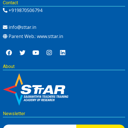
Contact
+919870506794
info@sttar.in
Parent Web.: www.sttar.in
About
Newsletter