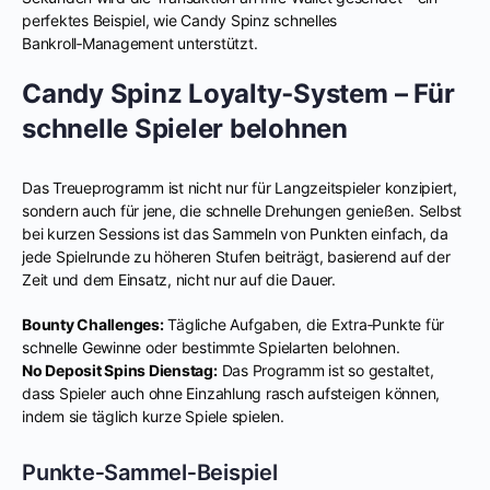
perfektes Beispiel, wie Candy Spinz schnelles
Bankroll‑Management unterstützt.
Candy Spinz Loyalty‑System – Für
schnelle Spieler belohnen
Das Treueprogramm ist nicht nur für Langzeitspieler konzipiert,
sondern auch für jene, die schnelle Drehungen genießen. Selbst
bei kurzen Sessions ist das Sammeln von Punkten einfach, da
jede Spielrunde zu höheren Stufen beiträgt, basierend auf der
Zeit und dem Einsatz, nicht nur auf die Dauer.
Bounty Challenges:
Tägliche Aufgaben, die Extra‑Punkte für
schnelle Gewinne oder bestimmte Spielarten belohnen.
No Deposit Spins Dienstag:
Das Programm ist so gestaltet,
dass Spieler auch ohne Einzahlung rasch aufsteigen können,
indem sie täglich kurze Spiele spielen.
Punkte‑Sammel‑Beispiel