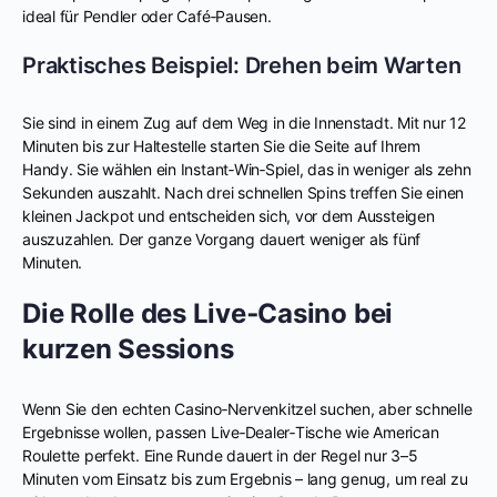
ideal für Pendler oder Café‑Pausen.
Praktisches Beispiel: Drehen beim Warten
Sie sind in einem Zug auf dem Weg in die Innenstadt. Mit nur 12
Minuten bis zur Haltestelle starten Sie die Seite auf Ihrem
Handy. Sie wählen ein Instant‑Win‑Spiel, das in weniger als zehn
Sekunden auszahlt. Nach drei schnellen Spins treffen Sie einen
kleinen Jackpot und entscheiden sich, vor dem Aussteigen
auszuzahlen. Der ganze Vorgang dauert weniger als fünf
Minuten.
Die Rolle des Live‑Casino bei
kurzen Sessions
Wenn Sie den echten Casino‑Nervenkitzel suchen, aber schnelle
Ergebnisse wollen, passen Live‑Dealer‑Tische wie American
Roulette perfekt. Eine Runde dauert in der Regel nur 3–5
Minuten vom Einsatz bis zum Ergebnis – lang genug, um real zu