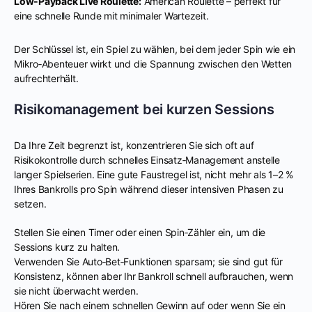
Low‑Payback Live Roulette:
American Roulette – perfekt für
eine schnelle Runde mit minimaler Wartezeit.
Der Schlüssel ist, ein Spiel zu wählen, bei dem jeder Spin wie ein
Mikro‑Abenteuer wirkt und die Spannung zwischen den Wetten
aufrechterhält.
Risikomanagement bei kurzen Sessions
Da Ihre Zeit begrenzt ist, konzentrieren Sie sich oft auf
Risikokontrolle durch schnelles Einsatz‑Management anstelle
langer Spielserien. Eine gute Faustregel ist, nicht mehr als 1–2 %
Ihres Bankrolls pro Spin während dieser intensiven Phasen zu
setzen.
Stellen Sie einen Timer oder einen Spin‑Zähler ein, um die
Sessions kurz zu halten.
Verwenden Sie Auto‑Bet‑Funktionen sparsam; sie sind gut für
Konsistenz, können aber Ihr Bankroll schnell aufbrauchen, wenn
sie nicht überwacht werden.
Hören Sie nach einem schnellen Gewinn auf oder wenn Sie ein