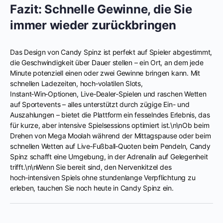
Fazit: Schnelle Gewinne, die Sie
immer wieder zurückbringen
Das Design von Candy Spinz ist perfekt auf Spieler abgestimmt,
die Geschwindigkeit über Dauer stellen – ein Ort, an dem jede
Minute potenziell einen oder zwei Gewinne bringen kann. Mit
schnellen Ladezeiten, hoch‑volatilen Slots,
Instant‑Win‑Optionen, Live‑Dealer‑Spielen und raschen Wetten
auf Sportevents – alles unterstützt durch zügige Ein- und
Auszahlungen – bietet die Plattform ein fesselndes Erlebnis, das
für kurze, aber intensive Spielsessions optimiert ist.\n\nOb beim
Drehen von Mega Moolah während der Mittagspause oder beim
schnellen Wetten auf Live‑Fußball‑Quoten beim Pendeln, Candy
Spinz schafft eine Umgebung, in der Adrenalin auf Gelegenheit
trifft.\n\nWenn Sie bereit sind, den Nervenkitzel des
hoch‑intensiven Spiels ohne stundenlange Verpflichtung zu
erleben, tauchen Sie noch heute in Candy Spinz ein.