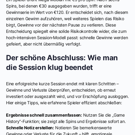
Spins, bei denen €30 ausgegeben wurden, trifft er eine
Gewinnserie im Wert von €120. Er entscheidet sich, nach diesem
einzelnen Gewinn aufzuhören, weil weiteres Spielen das Risiko
birgt, Gewinne vor der nächsten Pause zu verlieren. Diese
Entscheidung spiegelt eine solide Risikokontrolle wider, die zum
hoch‑intensiven Session‑Modell passt: schnelle Gewinne werden
gefeiert, aber nicht übermäßig verfolgt.
Der schöne Abschluss: Wie man
die Session klug beendet
Eine erfolgreiche kurze Session endet mit klaren Schritten –
Gewinne und Verluste überprüfen, entscheiden, ob erneut
investiert oder ausgezahlt wird, und vor Erschöpfung ausloggen.
Hier einige Tipps, wie erfahrene Spieler effizient abschließen:
Ergebnisse schnell zusammenfassen:
Nutzen Sie die „Game
History“-Funktion; sie zeigt alle Spins und Ergebnisse sofort an.
Schnelle Notiz erstellen:
Notieren Sie bemerkenswerte
Gewinne oder Verluste für die Zukunft – hilft, emotionale