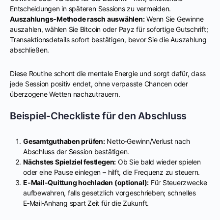
Entscheidungen in späteren Sessions zu vermeiden.
Auszahlungs‑Methode rasch auswählen:
Wenn Sie Gewinne
auszahlen, wählen Sie Bitcoin oder Payz für sofortige Gutschrift;
Transaktionsdetails sofort bestätigen, bevor Sie die Auszahlung
abschließen.
Diese Routine schont die mentale Energie und sorgt dafür, dass
jede Session positiv endet, ohne verpasste Chancen oder
überzogene Wetten nachzutrauern.
Beispiel‑Checkliste für den Abschluss
Gesamtguthaben prüfen:
Netto‑Gewinn/Verlust nach
Abschluss der Session bestätigen.
Nächstes Spielziel festlegen:
Ob Sie bald wieder spielen
oder eine Pause einlegen – hilft, die Frequenz zu steuern.
E‑Mail‑Quittung hochladen (optional):
Für Steuerzwecke
aufbewahren, falls gesetzlich vorgeschrieben; schnelles
E‑Mail‑Anhang spart Zeit für die Zukunft.