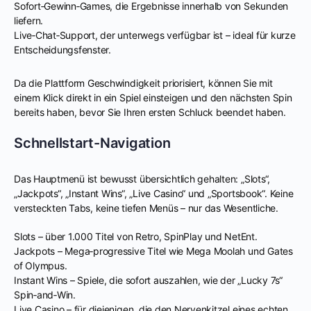
Sofort‑Gewinn‑Games, die Ergebnisse innerhalb von Sekunden
liefern.
Live‑Chat‑Support, der unterwegs verfügbar ist – ideal für kurze
Entscheidungsfenster.
Da die Plattform Geschwindigkeit priorisiert, können Sie mit
einem Klick direkt in ein Spiel einsteigen und den nächsten Spin
bereits haben, bevor Sie Ihren ersten Schluck beendet haben.
Schnellstart-Navigation
Das Hauptmenü ist bewusst übersichtlich gehalten: „Slots“,
„Jackpots“, „Instant Wins“, „Live Casino“ und „Sportsbook“. Keine
versteckten Tabs, keine tiefen Menüs – nur das Wesentliche.
Slots – über 1.000 Titel von Retro, SpinPlay und NetEnt.
Jackpots – Mega‑progressive Titel wie Mega Moolah und Gates
of Olympus.
Instant Wins – Spiele, die sofort auszahlen, wie der „Lucky 7s“
Spin‑and‑Win.
Live Casino – für diejenigen, die den Nervenkitzel eines echten