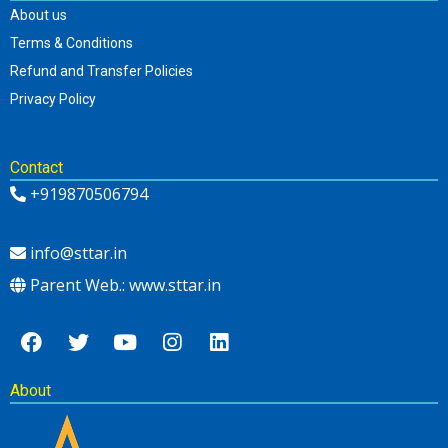
About us
Terms & Conditions
Refund and Transfer Policies
Privacy Policy
Contact
+919870506794
info@sttar.in
Parent Web.: www.sttar.in
About