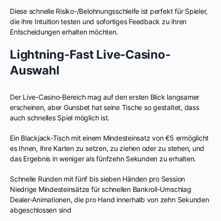
Diese schnelle Risiko-/Belohnungsschleife ist perfekt für Spieler,
die ihre Intuition testen und sofortiges Feedback zu ihren
Entscheidungen erhalten möchten.
Lightning‑Fast Live-Casino-
Auswahl
Der Live-Casino-Bereich mag auf den ersten Blick langsamer
erscheinen, aber Gunsbet hat seine Tische so gestaltet, dass
auch schnelles Spiel möglich ist.
Ein Blackjack-Tisch mit einem Mindesteinsatz von €5 ermöglicht
es Ihnen, Ihre Karten zu setzen, zu ziehen oder zu stehen, und
das Ergebnis in weniger als fünfzehn Sekunden zu erhalten.
Schnelle Runden mit fünf bis sieben Händen pro Session
Niedrige Mindesteinsätze für schnellen Bankroll-Umschlag
Dealer-Animationen, die pro Hand innerhalb von zehn Sekunden
abgeschlossen sind