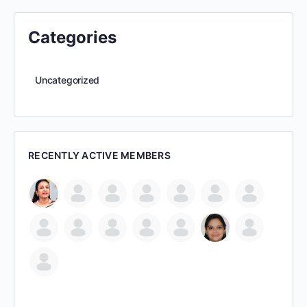
Categories
Uncategorized
RECENTLY ACTIVE MEMBERS