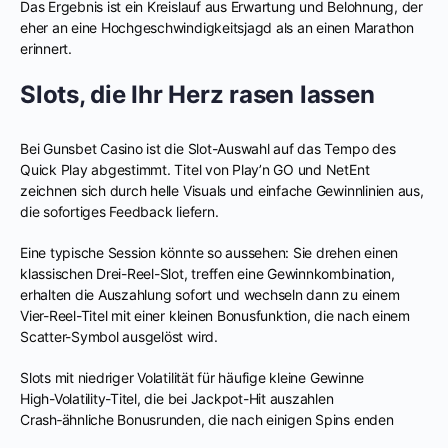
Das Ergebnis ist ein Kreislauf aus Erwartung und Belohnung, der
eher an eine Hochgeschwindigkeitsjagd als an einen Marathon
erinnert.
Slots, die Ihr Herz rasen lassen
Bei Gunsbet Casino ist die Slot-Auswahl auf das Tempo des
Quick Play abgestimmt. Titel von Play’n GO und NetEnt
zeichnen sich durch helle Visuals und einfache Gewinnlinien aus,
die sofortiges Feedback liefern.
Eine typische Session könnte so aussehen: Sie drehen einen
klassischen Drei-Reel-Slot, treffen eine Gewinnkombination,
erhalten die Auszahlung sofort und wechseln dann zu einem
Vier-Reel-Titel mit einer kleinen Bonusfunktion, die nach einem
Scatter-Symbol ausgelöst wird.
Slots mit niedriger Volatilität für häufige kleine Gewinne
High-Volatility-Titel, die bei Jackpot-Hit auszahlen
Crash‑ähnliche Bonusrunden, die nach einigen Spins enden