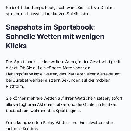
So bleibt das Tempo hoch, auch wenn Sie mit Live-Dealern
spielen, und passt in Ihre kurzen Spielfenster.
Snapshots im Sportsbook:
Schnelle Wetten mit wenigen
Klicks
Das Sportsbook ist eine weitere Arena, in der Geschwindigkeit
glänzt. Ob Sie auf ein eSports-Match oder ein
Lieblingsfußballspiel wetten, das Platzieren einer Wette dauert
bei Gunsbet weniger als zehn Sekunden auf der mobilen
Plattform.
Sie können mehrere Wetten auf Ihren Wettschein setzen, sofort
alle verfügbaren Aktionen nutzen und die Quoten in Echtzeit
beobachten, während das Spiel beginnt.
Keine komplizierten Parlay-Wetten – nur Einzelwetten oder
einfache Kombos