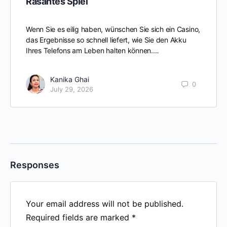
Rasantes Spiel
Wenn Sie es eilig haben, wünschen Sie sich ein Casino,
das Ergebnisse so schnell liefert, wie Sie den Akku
Ihres Telefons am Leben halten können.…
Kanika Ghai
0
July 29, 2026
Responses
Your email address will not be published.
Required fields are marked
*