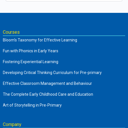
Courses
Bloom’s Taxonomy for Effective Learning
Fun with Phonics in Early Years
Fostering Experiential Learning
Developing Critical Thinking Curriculum for Pre-primary
Effective Classroom Management and Behaviour
The Complete Early Childhood Care and Education
Art of Storytelling in Pre-Primary
Company