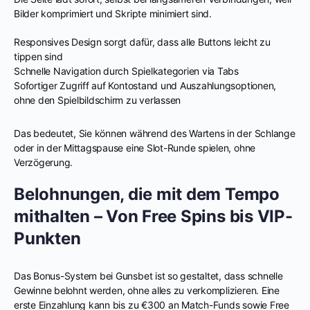
Bilder komprimiert und Skripte minimiert sind.
Responsives Design sorgt dafür, dass alle Buttons leicht zu
tippen sind
Schnelle Navigation durch Spielkategorien via Tabs
Sofortiger Zugriff auf Kontostand und Auszahlungsoptionen,
ohne den Spielbildschirm zu verlassen
Das bedeutet, Sie können während des Wartens in der Schlange
oder in der Mittagspause eine Slot-Runde spielen, ohne
Verzögerung.
Belohnungen, die mit dem Tempo
mithalten – Von Free Spins bis VIP-
Punkten
Das Bonus-System bei Gunsbet ist so gestaltet, dass schnelle
Gewinne belohnt werden, ohne alles zu verkomplizieren. Eine
erste Einzahlung kann bis zu €300 an Match-Funds sowie Free