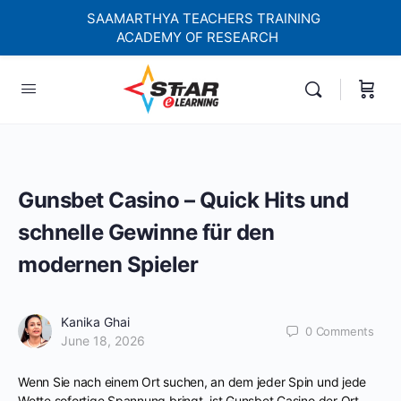
SAAMARTHYA TEACHERS TRAINING
ACADEMY OF RESEARCH
elf-paced Learning Courses For Teachers.
Gunsbet Casino – Quick Hits und
schnelle Gewinne für den
modernen Spieler
Kanika Ghai
0
Comments
June 18, 2026
Wenn Sie nach einem Ort suchen, an dem jeder Spin und jede
Wette sofortige Spannung bringt, ist Gunsbet Casino der Ort,