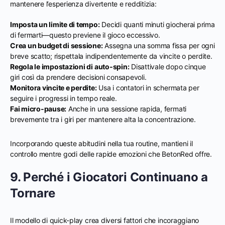
mantenere l’esperienza divertente e redditizia:
Imposta un limite di tempo:
Decidi quanti minuti giocherai prima
di fermarti—questo previene il gioco eccessivo.
Crea un budget di sessione:
Assegna una somma fissa per ogni
breve scatto; rispettala indipendentemente da vincite o perdite.
Regola le impostazioni di auto‑spin:
Disattivale dopo cinque
giri così da prendere decisioni consapevoli.
Monitora vincite e perdite:
Usa i contatori in schermata per
seguire i progressi in tempo reale.
Fai micro‑pause:
Anche in una sessione rapida, fermati
brevemente tra i giri per mantenere alta la concentrazione.
Incorporando queste abitudini nella tua routine, mantieni il
controllo mentre godi delle rapide emozioni che BetonRed offre.
9. Perché i Giocatori Continuano a
Tornare
Il modello di quick-play crea diversi fattori che incoraggiano