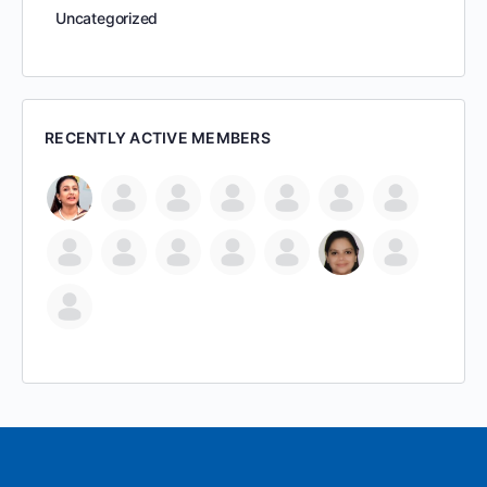
Uncategorized
RECENTLY ACTIVE MEMBERS