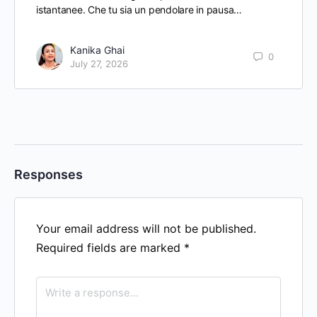
istantanee. Che tu sia un pendolare in pausa…
Kanika Ghai
0
July 27, 2026
Responses
Your email address will not be published.
Required fields are marked
*