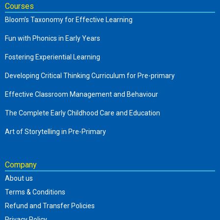
Courses
Bloom’s Taxonomy for Effective Learning
Fun with Phonics in Early Years
Fostering Experiential Learning
Developing Critical Thinking Curriculum for Pre-primary
Effective Classroom Management and Behaviour
The Complete Early Childhood Care and Education
Art of Storytelling in Pre-Primary
Company
About us
Terms & Conditions
Refund and Transfer Policies
Privacy Policy