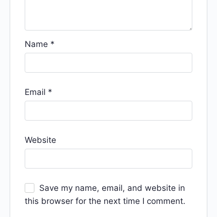
Name
*
Email
*
Website
Save my name, email, and website in
this browser for the next time I comment.