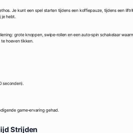
os. Je kunt een spel starten tijdens een koffiepauze, tijdens een liftrit 
 je hebt.
iening: grote knoppen, swipe‑rollen en een auto‑spin schakelaar waarm
te hoeven tikken.
30 seconden).
redigende game‑ervaring gehad.
ijd Strijden