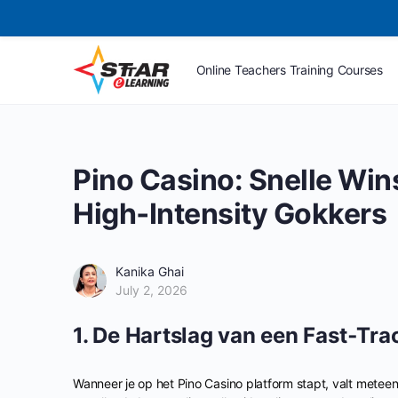
Online Teachers Training Courses
Pino Casino: Snelle Win
High‑Intensity Gokkers
Kanika Ghai
July 2, 2026
1. De Hartslag van een Fast‑Tr
Wanneer je op het Pino Casino platform stapt, valt metee