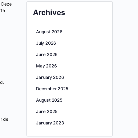
” Deze
rte
Archives
August 2026
July 2026
June 2026
May 2026
January 2026
ld.
December 2025
August 2025
June 2025
ar de
January 2023