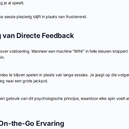
g je al speelt.
sessie plezierig blijft in plaats van frustrerend.
g van Directe Feedback
ver voldoening. Wanneer een machine “WIN!” in felle kleuren knippert te
in.
es te blijven spelen in plaats van lange sessies. Je jaagt op die volge
g naar een grote jackpot.
akt gebruik van dit psychologische principe, waardoor elke spin voelt a
 On-the-Go Ervaring