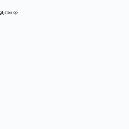
glijsten op