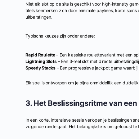
Niet elk slot op de site is geschikt voor high‑intensity g
titels kenmerken zich door minimale paylines, korte spins e
uitbarstingen.
Typische keuzes zijn onder andere:
Rapid Roulette
– Een klassieke roulettevariant met een s
Lightning Slots
– Een 3‑reel slot met directe uitbetalingsl
Speedy Stacks
– Een progressieve jackpot game waarbij 
Elk spel is ontworpen om je bijna onmiddellijk een duidelij
3. Het Beslissingsritme van een
In een korte, intensieve sessie verlopen je beslissingen sne
volgende ronde gaat. Het belangrijkste is om gefocust te 