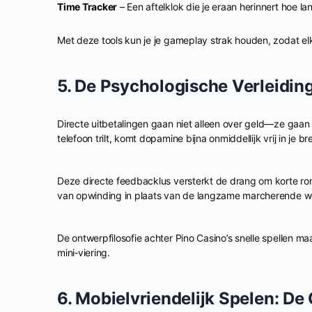
Time Tracker
– Een aftelklok die je eraan herinnert hoe lan
Met deze tools kun je je gameplay strak houden, zodat elke 
5. De Psychologische Verleidin
Directe uitbetalingen gaan niet alleen over geld—ze gaan o
telefoon trilt, komt dopamine bijna onmiddellijk vrij in je bre
Deze directe feedbacklus versterkt de drang om korte rond
van opwinding in plaats van de langzame marcherende we
De ontwerpfilosofie achter Pino Casino’s snelle spellen ma
mini‑viering.
6. Mobielvriendelijk Spelen: De