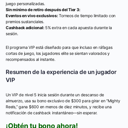
juego personalizadas.
Sin mínimo de retiro después del Tier 3:
Eventos en vivo exclusivos:
Torneos de tiempo limitado con
premios sustanciales.
Cashback adicional:
5% extra en cada apuesta durante la
sesión.
El programa VIP está diseñado para que incluso en ráfagas
cortas de juego, los jugadores elite se sientan valorados y
recompensados al instante.
Resumen de la experiencia de un jugador
VIP
Un VIP de nivel 5 inicia sesión durante un descanso de
almuerzo, usa su bono exclusivo de $300 para girar en “Mighty
Reels,” gana $600 en menos de diez minutos, y recibe una
notificación de cashback instantáneo—sin esperar.
¡Obtén tu bono ahora!