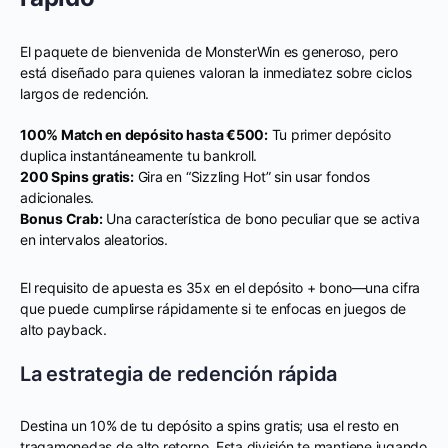
El paquete de bienvenida de MonsterWin es generoso, pero
está diseñado para quienes valoran la inmediatez sobre ciclos
largos de redención.
100% Match en depósito hasta €500:
Tu primer depósito
duplica instantáneamente tu bankroll.
200 Spins gratis:
Gira en “Sizzling Hot” sin usar fondos
adicionales.
Bonus Crab:
Una característica de bono peculiar que se activa
en intervalos aleatorios.
El requisito de apuesta es 35x en el depósito + bono—una cifra
que puede cumplirse rápidamente si te enfocas en juegos de
alto payback.
La estrategia de redención rápida
Destina un 10% de tu depósito a spins gratis; usa el resto en
tragamonedas de alto retorno. Esta división te mantiene jugando