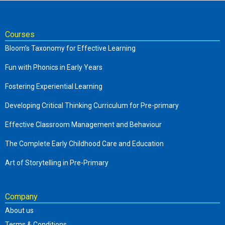
Courses
Bloom’s Taxonomy for Effective Learning
Fun with Phonics in Early Years
Fostering Experiential Learning
Developing Critical Thinking Curriculum for Pre-primary
Effective Classroom Management and Behaviour
The Complete Early Childhood Care and Education
Art of Storytelling in Pre-Primary
Company
About us
Terms & Conditions