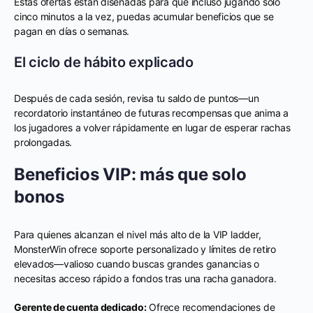
Estas ofertas están diseñadas para que incluso jugando solo
cinco minutos a la vez, puedas acumular beneficios que se
pagan en días o semanas.
El ciclo de hábito explicado
Después de cada sesión, revisa tu saldo de puntos—un
recordatorio instantáneo de futuras recompensas que anima a
los jugadores a volver rápidamente en lugar de esperar rachas
prolongadas.
Beneficios VIP: más que solo
bonos
Para quienes alcanzan el nivel más alto de la VIP ladder,
MonsterWin ofrece soporte personalizado y límites de retiro
elevados—valioso cuando buscas grandes ganancias o
necesitas acceso rápido a fondos tras una racha ganadora.
Gerente de cuenta dedicado:
Ofrece recomendaciones de