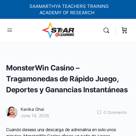
SAAMARTHYA TEACHERS TRAINING
ACADEMY OF RESEARCH
elf-paced Learning Courses For Teachers.
MonsterWin Casino –
Tragamonedas de Rápido Juego,
Deportes y Ganancias Instantáneas
Kanika Ghai
0
Comments
June 14, 2026
Cuando deseas una descarga de adrenalina en solo unos
minutos, MonsterWin Casino ofrece un patio de juegos