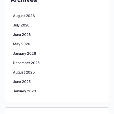
August 2026
July 2026
June 2026
May 2026
January 2026
December 2025
August 2025
June 2025
January 2023