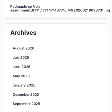
Padmashree R
on
assignment_8711_177147410774_IMG20260219093731.jpg
Archives
August 2026
July 2026
June 2026
May 2026
January 2026
December 2025
September 2025