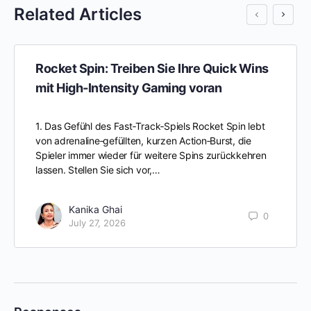
Related Articles
Rocket Spin: Treiben Sie Ihre Quick Wins
mit High‑Intensity Gaming voran
1. Das Gefühl des Fast‑Track‑Spiels Rocket Spin lebt
von adrenaline‑gefüllten, kurzen Action‑Burst, die
Spieler immer wieder für weitere Spins zurückkehren
lassen. Stellen Sie sich vor,…
Kanika Ghai
0
July 27, 2026