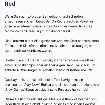
Red
Wenn Sie nach sofortiger Befriedigung und schnellen
Ergebnissen suchen, bietet Bet On Red ein solides Paket an
energiegeladenem Gaming, das Sie immer wieder für kurze
Momente der Aufregung zurückkehren lässt.
Die Plattform bietet eine große Auswahl von über sechstausend
Titeln, doch Sie können direkt ins Geschehen einsteigen, ohne
durch endlose Menüs zu waten.
Spieler, die auf Adrenalin stehen, starten ihre Sessions oft mit
einem schnellen Spin oder einer einzigen Hand Blackjack, um
scharfe Auszahlungen zu erzielen, bevor ihr Kaffee abkühlt.
Das Layout ist übersichtlich: eine Top‑Navigation, ein
prominenter „Play Now“-Button und ein leicht zu überblickender
„New Games“-Karussell, das frische Releases hervorhebt.
Dieses Design basiert auf der Idee, dass Ihre Zeit kostbar ist—
jeder Klick ist ein Schritt in Richtung eines möglichen Gewinns.