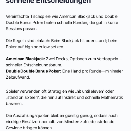
schnelle Entscheidungen
Vereinfachte Tischspiele wie American Blackjack und Double
Double Bonus Poker bieten schnelle Runden, die gut in kurze
Sessions passen.
Die Regeln sind einfach: Beim Blackjack hit oder stand; beim
Poker auf high oder low setzen.
American Blackjack:
Zwei Decks, Optionen zum Verdoppeln—
schneller Entscheidungsbaum.
Double Double Bonus Poker:
Eine Hand pro Runde—minimaler
Zeitaufwand.
Spieler verwenden oft Strategien wie „hit until eleven“ oder
„stand on sixteen“, die rein auf Instinkt und schnelle Mathematik
basieren.
Die Auszahlungsquoten bleiben günstig genug, sodass auch
niedrige Einsätze innerhalb von Minuten zufriedenstellende
Gewinne bringen können.