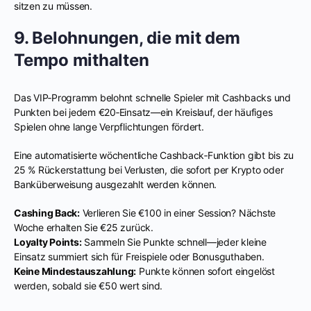
sitzen zu müssen.
9. Belohnungen, die mit dem
Tempo mithalten
Das VIP‑Programm belohnt schnelle Spieler mit Cashbacks und
Punkten bei jedem €20‑Einsatz—ein Kreislauf, der häufiges
Spielen ohne lange Verpflichtungen fördert.
Eine automatisierte wöchentliche Cashback‑Funktion gibt bis zu
25 % Rückerstattung bei Verlusten, die sofort per Krypto oder
Banküberweisung ausgezahlt werden können.
Cashing Back:
Verlieren Sie €100 in einer Session? Nächste
Woche erhalten Sie €25 zurück.
Loyalty Points:
Sammeln Sie Punkte schnell—jeder kleine
Einsatz summiert sich für Freispiele oder Bonusguthaben.
Keine Mindestauszahlung:
Punkte können sofort eingelöst
werden, sobald sie €50 wert sind.