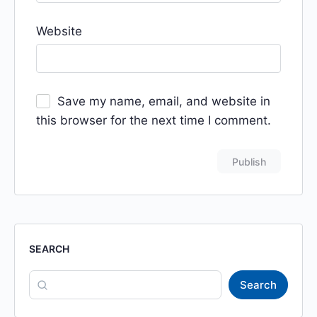
Website
Save my name, email, and website in
this browser for the next time I comment.
SEARCH
Search