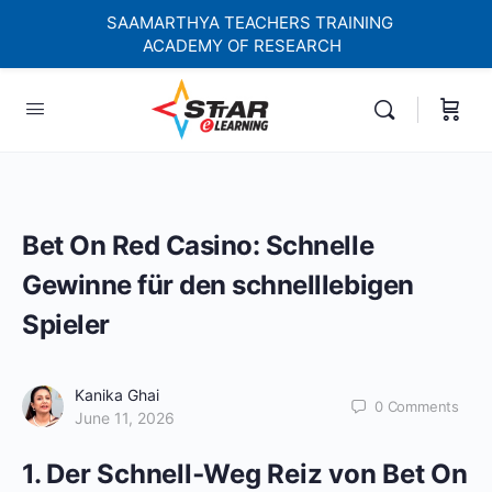
SAAMARTHYA TEACHERS TRAINING
ACADEMY OF RESEARCH
elf-paced Learning Courses For Teachers.
Bet On Red Casino: Schnelle
Gewinne für den schnelllebigen
Spieler
Kanika Ghai
0
Comments
June 11, 2026
1. Der Schnell‑Weg Reiz von Bet On