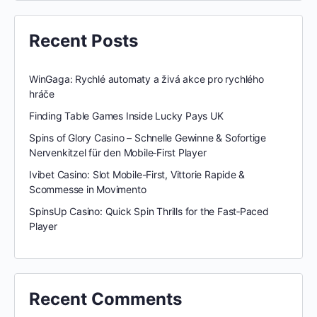
Recent Posts
WinGaga: Rychlé automaty a živá akce pro rychlého
hráče
Finding Table Games Inside Lucky Pays UK
Spins of Glory Casino – Schnelle Gewinne & Sofortige
Nervenkitzel für den Mobile‑First Player
Ivibet Casino: Slot Mobile-First, Vittorie Rapide &
Scommesse in Movimento
SpinsUp Casino: Quick Spin Thrills for the Fast‑Paced
Player
Recent Comments