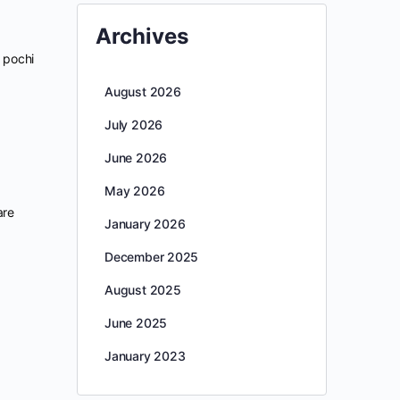
Archives
 pochi
August 2026
July 2026
June 2026
May 2026
are
January 2026
December 2025
August 2025
June 2025
January 2023