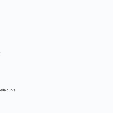
0.
nella curva