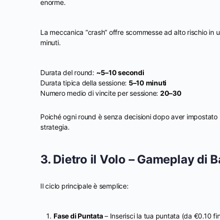
enorme.
La meccanica “crash” offre scommesse ad alto rischio in u
minuti.
Durata del round:
~5–10 secondi
Durata tipica della sessione:
5–10 minuti
Numero medio di vincite per sessione:
20–30
Poiché ogni round è senza decisioni dopo aver impostato l
strategia.
3. Dietro il Volo – Gameplay di 
Il ciclo principale è semplice:
Fase di Puntata
– Inserisci la tua puntata (da €0.10 fi