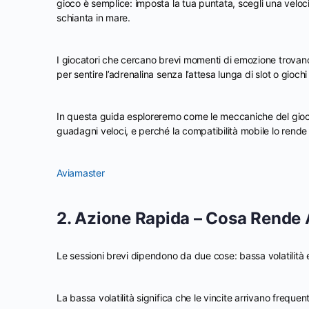
gioco è semplice: imposta la tua puntata, scegli una velocit
schianta in mare.
I giocatori che cercano brevi momenti di emozione trovan
per sentire l’adrenalina senza l’attesa lunga di slot o giochi
In questa guida esploreremo come le meccaniche del gioco s
guadagni veloci, e perché la compatibilità mobile lo rende
Aviamaster
2. Azione Rapida – Cosa Rende
Le sessioni brevi dipendono da due cose: bassa volatilità e 
La bassa volatilità significa che le vincite arrivano frequ