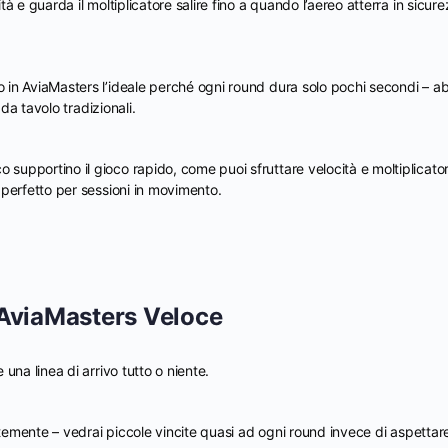
à e guarda il moltiplicatore salire fino a quando l’aereo atterra in sicure
o in AviaMasters l’ideale perché ogni round dura solo pochi secondi – 
 da tavolo tradizionali.
upportino il gioco rapido, come puoi sfruttare velocità e moltiplicator
 perfetto per sessioni in movimento.
 AviaMasters Veloce
una linea di arrivo tutto o niente.
entemente – vedrai piccole vincite quasi ad ogni round invece di aspettar