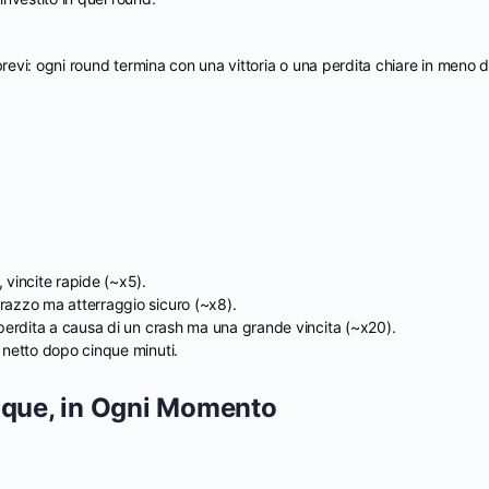
 brevi: ogni round termina con una vittoria o una perdita chiare in meno d
 vincite rapide (~x5).
razzo ma atterraggio sicuro (~x8).
 perdita a causa di un crash ma una grande vincita (~x20).
 netto dopo cinque minuti.
nque, in Ogni Momento