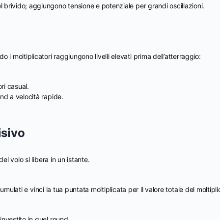
l brivido; aggiungono tensione e potenziale per grandi oscillazioni.
moltiplicatori raggiungono livelli elevati prima dell’atterraggio:
ri casual.
und a velocità rapide.
isivo
el volo si libera in un istante.
ccumulati e vinci la tua puntata moltiplicata per il valore totale del moltipl
nvestito in quel round.