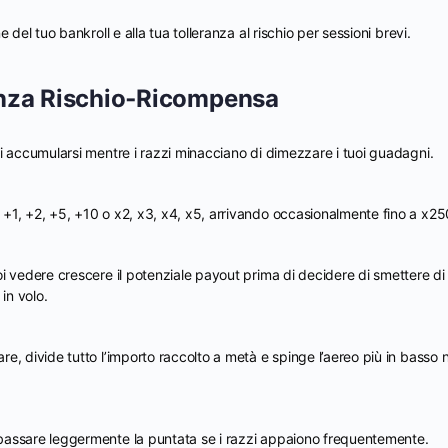
 del tuo bankroll e alla tua tolleranza al rischio per sessioni brevi.
Danza Rischio‑Ricompensa
ri accumularsi mentre i razzi minacciano di dimezzare i tuoi guadagni.
 +1, +2, +5, +10 o x2, x3, x4, x5, arrivando occasionalmente fino a x25
oi vedere crescere il potenziale payout prima di decidere di smettere di
in volo.
e, divide tutto l’importo raccolto a metà e spinge l’aereo più in basso 
bbassare leggermente la puntata se i razzi appaiono frequentemente.