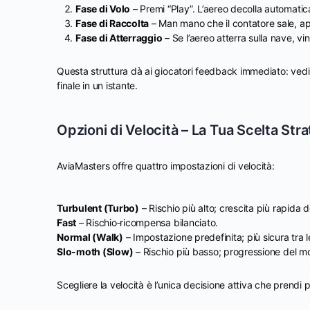
Fase di Volo
– Premi “Play”. L’aereo decolla automati
Fase di Raccolta
– Man mano che il contatore sale, app
Fase di Atterraggio
– Se l’aereo atterra sulla nave, vi
Questa struttura dà ai giocatori feedback immediato: vedi c
finale in un istante.
Opzioni di Velocità – La Tua Scelta Str
AviaMasters offre quattro impostazioni di velocità:
Turbulent (Turbo)
– Rischio più alto; crescita più rapida d
Fast
– Rischio‑ricompensa bilanciato.
Normal (Walk)
– Impostazione predefinita; più sicura tra le
Slo‑moth (Slow)
– Rischio più basso; progressione del mol
Scegliere la velocità è l’unica decisione attiva che prendi 