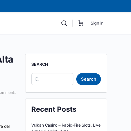
Sign in
lta
SEARCH
Search
omments
Recent Posts
i
Vulkan Casino – Rapid‑Fire Slots, Live
re del