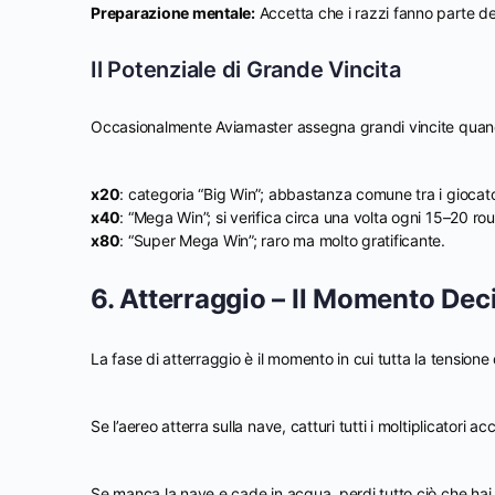
Preparazione mentale:
Accetta che i razzi fanno parte de
Il Potenziale di Grande Vincita
Occasionalmente Aviamaster assegna grandi vincite quando i 
x20
: categoria “Big Win”; abbastanza comune tra i giocato
x40
: “Mega Win”; si verifica circa una volta ogni 15–20 ro
x80
: “Super Mega Win”; raro ma molto gratificante.
6. Atterraggio – Il Momento Dec
La fase di atterraggio è il momento in cui tutta la tensione d
Se l’aereo atterra sulla nave, catturi tutti i moltiplicatori a
Se manca la nave e cade in acqua, perdi tutto ciò che hai i