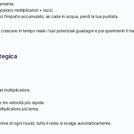
camente.
aiono moltiplicatori + razzi.
nci l’importo accumulato; se cade in acqua, perdi la tua puntata.
rescere in tempo reale i tuoi potenziali guadagni e poi sperimenti il ris
ategica
el moltiplicatore.
 tre velocità più rapide.
tiplicatore più lenta.
prima di ogni round; tutto il resto si svolge automaticamente.