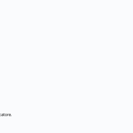
icatore.