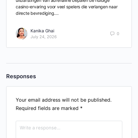
uitbarstingen van adrenaline bepalen de huidige
casino-ervaring voor veel spelers die verlangen naar
directe bevrediging.…
Kanika Ghai
0
July 24, 2026
Responses
Your email address will not be published.
Required fields are marked
*