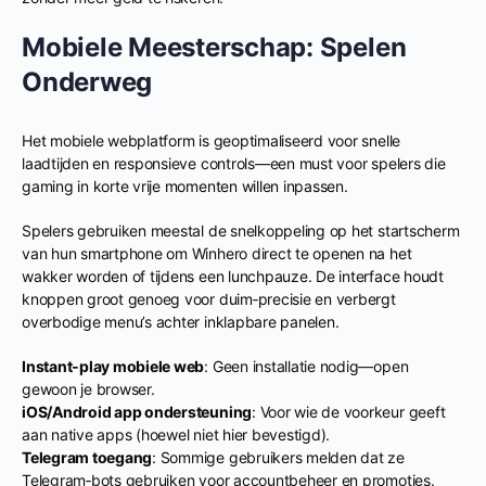
Mobiele Meesterschap: Spelen
Onderweg
Het mobiele webplatform is geoptimaliseerd voor snelle
laadtijden en responsieve controls—een must voor spelers die
gaming in korte vrije momenten willen inpassen.
Spelers gebruiken meestal de snelkoppeling op het startscherm
van hun smartphone om Winhero direct te openen na het
wakker worden of tijdens een lunchpauze. De interface houdt
knoppen groot genoeg voor duim‑precisie en verbergt
overbodige menu’s achter inklapbare panelen.
Instant‑play mobiele web
: Geen installatie nodig—open
gewoon je browser.
iOS/Android app ondersteuning
: Voor wie de voorkeur geeft
aan native apps (hoewel niet hier bevestigd).
Telegram toegang
: Sommige gebruikers melden dat ze
Telegram‑bots gebruiken voor accountbeheer en promoties.