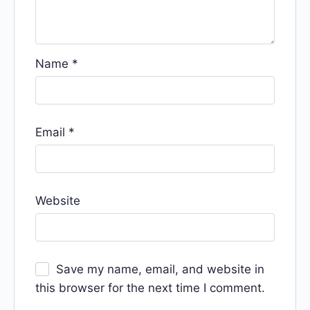
Name
*
Email
*
Website
Save my name, email, and website in
this browser for the next time I comment.