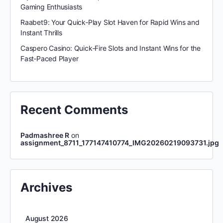
Gaming Enthusiasts
Raabet9: Your Quick‑Play Slot Haven for Rapid Wins and
Instant Thrills
Caspero Casino: Quick‑Fire Slots and Instant Wins for the
Fast‑Paced Player
Recent Comments
Padmashree R
on
assignment_8711_177147410774_IMG20260219093731.jpg
Archives
August 2026