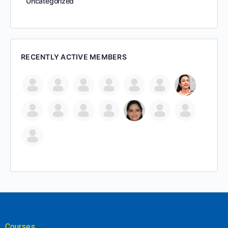
Uncategorized
RECENTLY ACTIVE MEMBERS
Courses