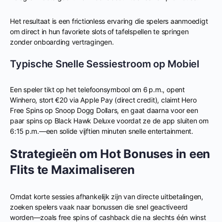
Het resultaat is een frictionless ervaring die spelers aanmoedigt
om direct in hun favoriete slots of tafelspellen te springen
zonder onboarding vertragingen.
Typische Snelle Sessiestroom op Mobiel
Een speler tikt op het telefoonsymbool om 6 p.m., opent
Winhero, stort €20 via Apple Pay (direct credit), claimt Hero
Free Spins op Snoop Dogg Dollars, en gaat daarna voor een
paar spins op Black Hawk Deluxe voordat ze de app sluiten om
6:15 p.m.—een solide vijftien minuten snelle entertainment.
Strategieën om Hot Bonuses in een
Flits te Maximaliseren
Omdat korte sessies afhankelijk zijn van directe uitbetalingen,
zoeken spelers vaak naar bonussen die snel geactiveerd
worden—zoals free spins of cashback die na slechts één winst