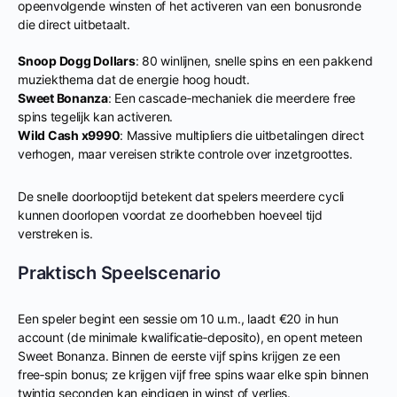
opeenvolgende winsten of het activeren van een bonusronde
die direct uitbetaalt.
Snoop Dogg Dollars
: 80 winlijnen, snelle spins en een pakkend
muziekthema dat de energie hoog houdt.
Sweet Bonanza
: Een cascade‑mechaniek die meerdere free
spins tegelijk kan activeren.
Wild Cash x9990
: Massive multipliers die uitbetalingen direct
verhogen, maar vereisen strikte controle over inzetgroottes.
De snelle doorlooptijd betekent dat spelers meerdere cycli
kunnen doorlopen voordat ze doorhebben hoeveel tijd
verstreken is.
Praktisch Speelscenario
Een speler begint een sessie om 10 u.m., laadt €20 in hun
account (de minimale kwalificatie‑deposito), en opent meteen
Sweet Bonanza. Binnen de eerste vijf spins krijgen ze een
free‑spin bonus; ze krijgen vijf free spins waar elke spin binnen
twintig seconden kan eindigen in winst of verlies.