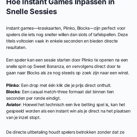
Hoe Instant Games Inpassen in
Snelle Sessies
Instant games—kraskaarten, Plinko, Blocks—zijn perfect voor
spelers die iets nog sneller willen dan slots of tafelspellen. Deze
titels voltooien vaak in enkele seconden en bieden directe
resultaten.
Een speler kan een sessie starten door Plinko te openen na een
snelle spin op Sweet Bonanza, en vervolgens direct door te
gaan naar Blocks als ze nog steeds op zoek zijn naar een winst.
Plinko
: Een drop met één klik die je prijs direct onthult.
Blocks
: Een casual match‑three formaat dat binnen tien
seconden per ronde eindigt.
Aviator
: Hoewel het technisch een live betting spel is, kan het
gespeeld worden als een instant win als je direct na het plaatsen
van je inzet stopt.
De directe uitbetaling houdt spelers betrokken zonder dat ze