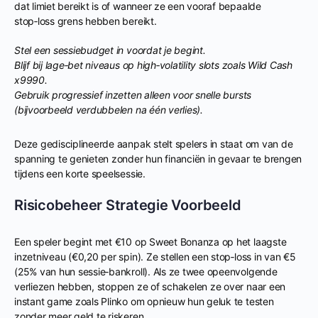
dat limiet bereikt is of wanneer ze een vooraf bepaalde
stop‑loss grens hebben bereikt.
Stel een sessiebudget in voordat je begint.
Blijf bij lage‑bet niveaus op high‑volatility slots zoals Wild Cash
x9990.
Gebruik progressief inzetten alleen voor snelle bursts
(bijvoorbeeld verdubbelen na één verlies).
Deze gedisciplineerde aanpak stelt spelers in staat om van de
spanning te genieten zonder hun financiën in gevaar te brengen
tijdens een korte speelsessie.
Risicobeheer Strategie Voorbeeld
Een speler begint met €10 op Sweet Bonanza op het laagste
inzetniveau (€0,20 per spin). Ze stellen een stop‑loss in van €5
(25% van hun sessie‑bankroll). Als ze twee opeenvolgende
verliezen hebben, stoppen ze of schakelen ze over naar een
instant game zoals Plinko om opnieuw hun geluk te testen
zonder meer geld te riskeren.