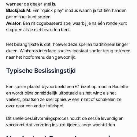
wanneer de dealer snel is.
Blackjack M
: Een “quick play” modus waarin je tot tien handen
per minuut kunt spelen.
Aviator
: Een risicogebaseerd spel waarbij je na één ronde kunt
stoppen als je niet tevreden bent.
Het belangrijkste is dat, hoewel deze spellen traditioneel langer
duren, Winhero’s interface spelers toestaat sneller terug te keren
naar het hoofdmenu dan gewoonlijk.
Typische Beslissingstijd
Een speler plaatst bijvoorbeeld een €1 inzet op rood in Roulette
en wordt bijna onmiddellijk uitbetaald als het wint; als het
verliest, plaatsen ze snel opnieuw een inzet of schakelen ze
over naar een ander tafelspel.
Dit snelle besluitvormingsproces houdt de sessie levendig en
voorkomt dat verveling insluipt tijdens lange wachttijden.