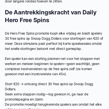
door langere rondes hoeven te zitten.
De Aantrekkingskracht van Daily
Hero Free Spins
De Hero Free Spins promotie loopt elke vrijdag en biedt spelers
30 free spins op Snoop Dogg Dollars voor stortingen van €20 of
meer. Deze stimulans past perfect bij korte speelsessies omdat
het snelle stortingen beloont met direct gameplay.
Een speler kan een storting plannen net voor het stoppen met
werken en meteen beginnen te spelen—geen wachttijd, geen
complexe inzetvereisten op de free spins zelf (ze komen
gewoon met een inzetvereiste van 45x).
Stort €20 → ontvang direct 30 free spins op Snoop Dogg
Dollars.
Geen extra stappen nodig—log gewoon in, ga naar de
promotiepagina en claim.
De promotie moedigt terugkerende spelers aan omdat het elke