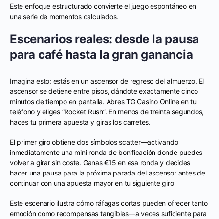
Este enfoque estructurado convierte el juego espontáneo en
una serie de momentos calculados.
Escenarios reales: desde la pausa
para café hasta la gran ganancia
Imagina esto: estás en un ascensor de regreso del almuerzo. El
ascensor se detiene entre pisos, dándote exactamente cinco
minutos de tiempo en pantalla. Abres TG Casino Online en tu
teléfono y eliges “Rocket Rush”. En menos de treinta segundos,
haces tu primera apuesta y giras los carretes.
El primer giro obtiene dos símbolos scatter—activando
inmediatamente una mini ronda de bonificación donde puedes
volver a girar sin coste. Ganas €15 en esa ronda y decides
hacer una pausa para la próxima parada del ascensor antes de
continuar con una apuesta mayor en tu siguiente giro.
Este escenario ilustra cómo ráfagas cortas pueden ofrecer tanto
emoción como recompensas tangibles—a veces suficiente para