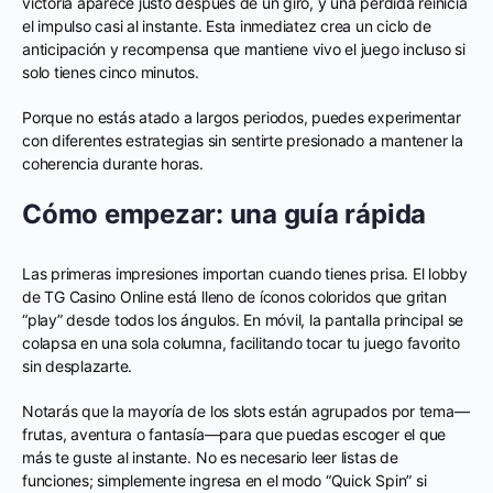
victoria aparece justo después de un giro, y una pérdida reinicia
el impulso casi al instante. Esta inmediatez crea un ciclo de
anticipación y recompensa que mantiene vivo el juego incluso si
solo tienes cinco minutos.
Porque no estás atado a largos periodos, puedes experimentar
con diferentes estrategias sin sentirte presionado a mantener la
coherencia durante horas.
Cómo empezar: una guía rápida
Las primeras impresiones importan cuando tienes prisa. El lobby
de TG Casino Online está lleno de íconos coloridos que gritan
“play” desde todos los ángulos. En móvil, la pantalla principal se
colapsa en una sola columna, facilitando tocar tu juego favorito
sin desplazarte.
Notarás que la mayoría de los slots están agrupados por tema—
frutas, aventura o fantasía—para que puedas escoger el que
más te guste al instante. No es necesario leer listas de
funciones; simplemente ingresa en el modo “Quick Spin” si