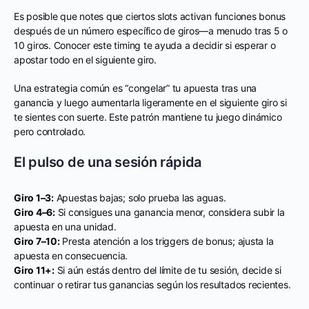
Es posible que notes que ciertos slots activan funciones bonus
después de un número específico de giros—a menudo tras 5 o
10 giros. Conocer este timing te ayuda a decidir si esperar o
apostar todo en el siguiente giro.
Una estrategia común es “congelar” tu apuesta tras una
ganancia y luego aumentarla ligeramente en el siguiente giro si
te sientes con suerte. Este patrón mantiene tu juego dinámico
pero controlado.
El pulso de una sesión rápida
Giro 1–3:
Apuestas bajas; solo prueba las aguas.
Giro 4–6:
Si consigues una ganancia menor, considera subir la
apuesta en una unidad.
Giro 7–10:
Presta atención a los triggers de bonus; ajusta la
apuesta en consecuencia.
Giro 11+:
Si aún estás dentro del límite de tu sesión, decide si
continuar o retirar tus ganancias según los resultados recientes.