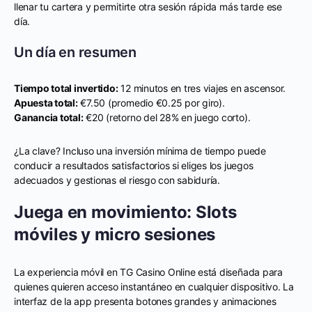
llenar tu cartera y permitirte otra sesión rápida más tarde ese
día.
Un día en resumen
Tiempo total invertido:
12 minutos en tres viajes en ascensor.
Apuesta total:
€7.50 (promedio €0.25 por giro).
Ganancia total:
€20 (retorno del 28% en juego corto).
¿La clave? Incluso una inversión mínima de tiempo puede
conducir a resultados satisfactorios si eliges los juegos
adecuados y gestionas el riesgo con sabiduría.
Juega en movimiento: Slots
móviles y micro sesiones
La experiencia móvil en TG Casino Online está diseñada para
quienes quieren acceso instantáneo en cualquier dispositivo. La
interfaz de la app presenta botones grandes y animaciones