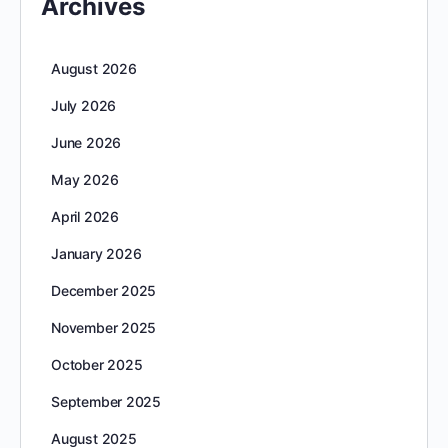
Archives
August 2026
July 2026
June 2026
May 2026
April 2026
January 2026
December 2025
November 2025
October 2025
September 2025
August 2025