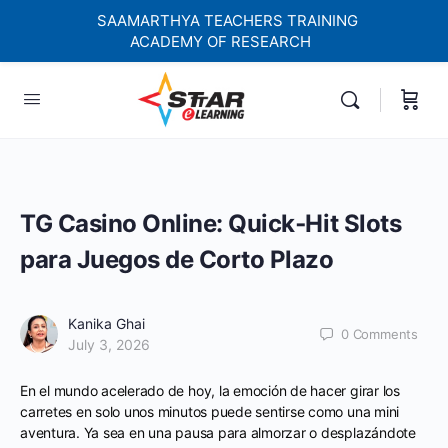
SAAMARTHYA TEACHERS TRAINING
ACADEMY OF RESEARCH
elf-paced Learning Courses For Teachers.
TG Casino Online: Quick‑Hit Slots
para Juegos de Corto Plazo
Kanika Ghai
0
Comments
July 3, 2026
En el mundo acelerado de hoy, la emoción de hacer girar los
carretes en solo unos minutos puede sentirse como una mini
aventura. Ya sea en una pausa para almorzar o desplazándote