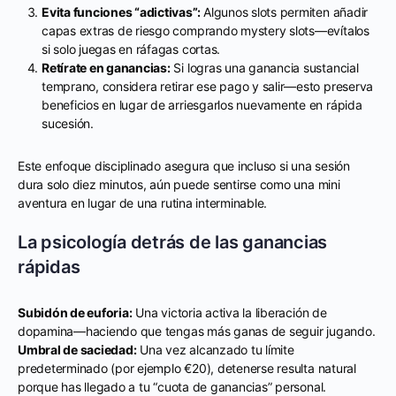
Evita funciones “adictivas”:
Algunos slots permiten añadir
capas extras de riesgo comprando mystery slots—evítalos
si solo juegas en ráfagas cortas.
Retírate en ganancias:
Si logras una ganancia sustancial
temprano, considera retirar ese pago y salir—esto preserva
beneficios en lugar de arriesgarlos nuevamente en rápida
sucesión.
Este enfoque disciplinado asegura que incluso si una sesión
dura solo diez minutos, aún puede sentirse como una mini
aventura en lugar de una rutina interminable.
La psicología detrás de las ganancias
rápidas
Subidón de euforia:
Una victoria activa la liberación de
dopamina—haciendo que tengas más ganas de seguir jugando.
Umbral de saciedad:
Una vez alcanzado tu límite
predeterminado (por ejemplo €20), detenerse resulta natural
porque has llegado a tu “cuota de ganancias” personal.