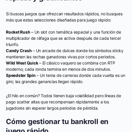
Si buscas juegos que ofrezcan resultados rápidos, no busques
más que estas selecciones diseñadas para juego rápido:
Rocket Rush
– Un slot con temática espacial y una función de
multiplicador de ráfaga que se activa después de cada tercer
triunfo.
Candy Crash
– Un arcade de dulces donde los símbolos sticky
mantienen las rachas ganadoras vivas por cortos periodos.
Wild West Quick
– El clásico vaquero se combina con RTP
moderno; cada ronda termina en menos de dos minutos.
Speedster Spin
– Un tema de carreras donde cada vuelta es un
giro; las grandes ganancias llegan rápido.
¿El hilo en común? Todos tienen baja volatilidad pero líneas de
pago scatter altas que recompensan rápidamente a los
jugadores sin esperar largos periodos de pérdida.
Cómo gestionar tu bankroll en
juego rápido