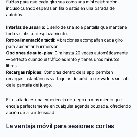
fluidas para que cada giro sea como una mini celebración—
incluso cuando esperas en fila o estás en una parada de
autobús.
Interfaz de usuario:
Diseño de una sola pantalla que mantiene
todo visible sin desplazamiento.
Retroalimentación táctil:
Vibraciones acompañan cada giro
para aumentar la inmersión.
Opciones de auto‑play:
Gira hasta 20 veces automáticamente
—perfecto cuando el tráfico es lento y tienes unos minutos
libres.
Recargas rápidas:
Compras dentro de la app permiten
recargas instantáneas vía tarjetas de crédito o e‑wallets sin salir
de la pantalla del juego.
El resultado es una experiencia de juego en movimiento que
encaja perfectamente en cualquier agenda ocupada, ofreciendo
acción de alta intensidad.
La ventaja móvil para sesiones cortas