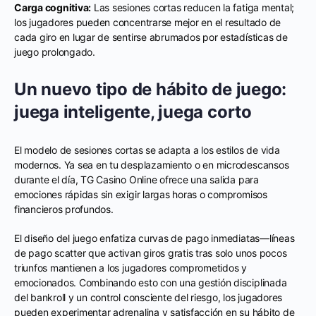
Carga cognitiva:
Las sesiones cortas reducen la fatiga mental;
los jugadores pueden concentrarse mejor en el resultado de
cada giro en lugar de sentirse abrumados por estadísticas de
juego prolongado.
Un nuevo tipo de hábito de juego:
juega inteligente, juega corto
El modelo de sesiones cortas se adapta a los estilos de vida
modernos. Ya sea en tu desplazamiento o en microdescansos
durante el día, TG Casino Online ofrece una salida para
emociones rápidas sin exigir largas horas o compromisos
financieros profundos.
El diseño del juego enfatiza curvas de pago inmediatas—líneas
de pago scatter que activan giros gratis tras solo unos pocos
triunfos mantienen a los jugadores comprometidos y
emocionados. Combinando esto con una gestión disciplinada
del bankroll y un control consciente del riesgo, los jugadores
pueden experimentar adrenalina y satisfacción en su hábito de