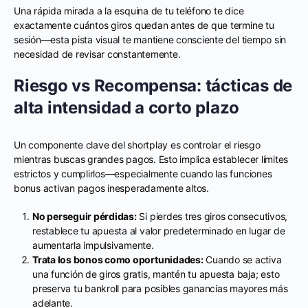
Una rápida mirada a la esquina de tu teléfono te dice
exactamente cuántos giros quedan antes de que termine tu
sesión—esta pista visual te mantiene consciente del tiempo sin
necesidad de revisar constantemente.
Riesgo vs Recompensa: tácticas de
alta intensidad a corto plazo
Un componente clave del shortplay es controlar el riesgo
mientras buscas grandes pagos. Esto implica establecer límites
estrictos y cumplirlos—especialmente cuando las funciones
bonus activan pagos inesperadamente altos.
No perseguir pérdidas:
Si pierdes tres giros consecutivos,
restablece tu apuesta al valor predeterminado en lugar de
aumentarla impulsivamente.
Trata los bonos como oportunidades:
Cuando se activa
una función de giros gratis, mantén tu apuesta baja; esto
preserva tu bankroll para posibles ganancias mayores más
adelante.