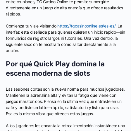
entre reuniones, TG Casino Online te permite sumergirte
directamente en un juego de alta energía que ofrece resultados
rápidos.
Comienza tu viaje visitando
https://tgcasinoonline.es/es-es/
. La
interfaz está diseñada para quienes quieren un inicio rápido—sin
formularios de registro largos ni tutoriales. Una vez dentro, la
siguiente sección te mostrará cómo saltar directamente a la
acción.
Por qué Quick Play domina la
escena moderna de slots
Las sesiones cortas son la nueva norma para muchos jugadores.
Mantienen la adrenalina alta y evitan la fatiga que viene con
juegos maratónicos. Piensa en la última vez que entraste en un
café y pediste un latte—rápido, satisfactorio y listo para usar.
Esa es la misma vibra que ofrecen estos juegos.
A los jugadores les encanta la retroalimentación instantánea: una