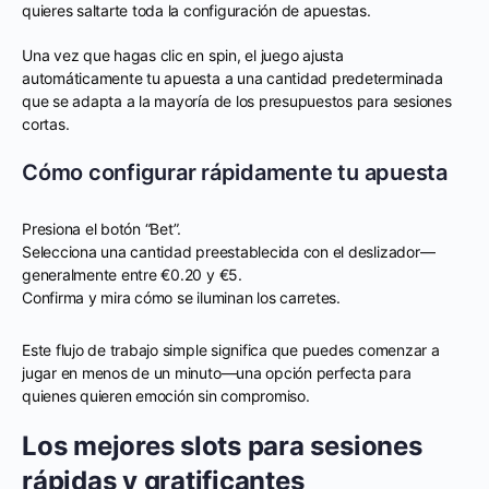
quieres saltarte toda la configuración de apuestas.
Una vez que hagas clic en spin, el juego ajusta
automáticamente tu apuesta a una cantidad predeterminada
que se adapta a la mayoría de los presupuestos para sesiones
cortas.
Cómo configurar rápidamente tu apuesta
Presiona el botón “Bet”.
Selecciona una cantidad preestablecida con el deslizador—
generalmente entre €0.20 y €5.
Confirma y mira cómo se iluminan los carretes.
Este flujo de trabajo simple significa que puedes comenzar a
jugar en menos de un minuto—una opción perfecta para
quienes quieren emoción sin compromiso.
Los mejores slots para sesiones
rápidas y gratificantes