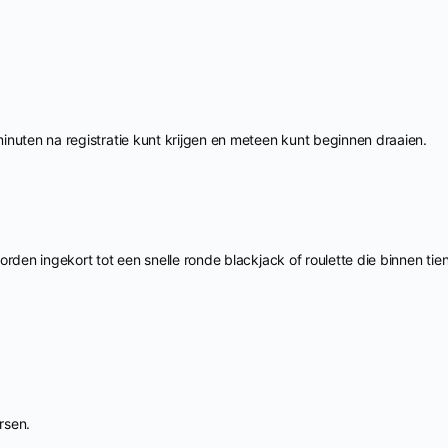
minuten na registratie kunt krijgen en meteen kunt beginnen draaien.
worden ingekort tot een snelle ronde blackjack of roulette die binnen tie
rsen.