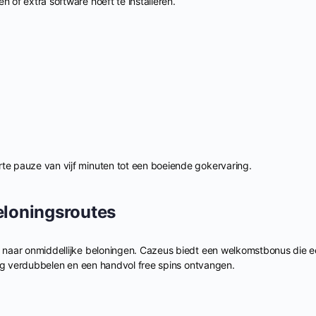
 of extra software hoeft te installeren.
te pauze van vijf minuten tot een boeiende gokervaring.
eloningsroutes
k naar onmiddellijke beloningen. Cazeus biedt een welkomstbonus die 
ting verdubbelen en een handvol free spins ontvangen.