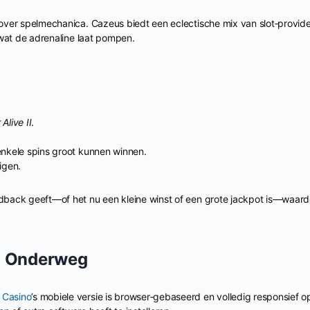
 over spelmechanica. Cazeus biedt een eclectische mix van slot‑provide
 wat de adrenaline laat pompen.
Alive II
.
 enkele spins groot kunnen winnen.
igen.
edback geeft—of het nu een kleine winst of een grote jackpot is—waard
en Onderweg
 Casino
’s mobiele versie is browser‑gebaseerd en volledig responsief o