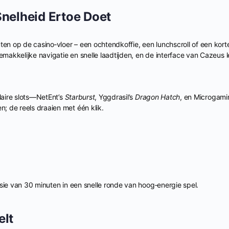
Snelheid Ertoe Doet
en op de casino‑vloer – een ochtendkoffie, een lunchscroll of een kort
makkelijke navigatie en snelle laadtijden, en de interface van Cazeus l
laire slots—NetEnt’s
Starburst
, Yggdrasil’s
Dragon Hatch
, en Microgami
 de reels draaien met één klik.
ie van 30 minuten in een snelle ronde van hoog‑energie spel.
elt