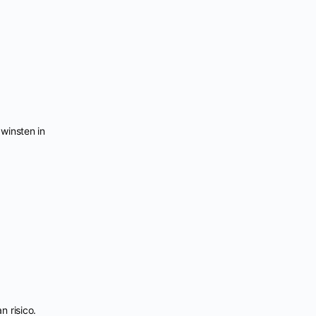
 winsten in
 risico.