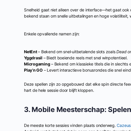
Snelheid gaat niet alleen over de interface—het gaat ook
bekend staan om snelle uitbetalingen en hoge volatiliteit,
Enkele opvallende namen zijn:
NetEnt
– Bekend om snel‑uitbetalende slots zoals
Dead or 
Yggdrasil
– Biedt boeiende reels met snel winpotentieel.
Microgaming
– Bekend om klassieke titels die in slechts
Play’n GO
– Levert interactieve bonusrondes die snel eind
Deze spellen zijn zo opgebouwd dat elke spin directe fe
hart de hele sessie door blijft kloppen.
3. Mobile Meesterschap: Spel
De meeste korte sessies vinden plaats onderweg.
Cazeus