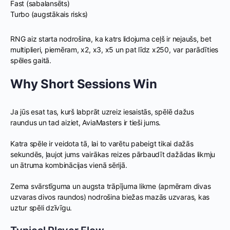
Fast (sabalansēts)
Turbo (augstākais risks)
RNG aiz starta nodrošina, ka katrs lidojuma ceļš ir nejaušs, bet
multiplieri, piemēram, x2, x3, x5 un pat līdz x250, var parādīties
spēles gaitā.
Why Short Sessions Win
Ja jūs esat tas, kurš labprāt uzreiz iesaistās, spēlē dažus
raundus un tad aiziet, AviaMasters ir tieši jums.
Katra spēle ir veidota tā, lai to varētu pabeigt tikai dažās
sekundēs, ļaujot jums vairākas reizes pārbaudīt dažādas likmju
un ātruma kombinācijas vienā sērijā.
Zema svārstīguma un augsta trāpījuma likme (apmēram divas
uzvaras divos raundos) nodrošina biežas mazās uzvaras, kas
uztur spēli dzīvīgu.