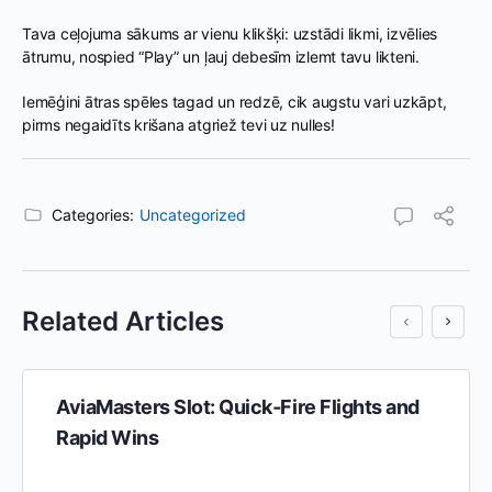
Tava ceļojuma sākums ar vienu klikšķi: uzstādi likmi, izvēlies
ātrumu, nospied “Play” un ļauj debesīm izlemt tavu likteni.
Iemēģini ātras spēles tagad un redzē, cik augstu vari uzkāpt,
pirms negaidīts krišana atgriež tevi uz nulles!
Categories:
Uncategorized
Related Articles
AviaMasters Slot: Quick‑Fire Flights and
Rapid Wins