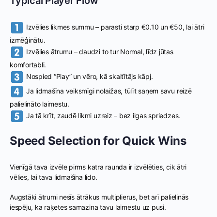
Typical Player Flow
Izvēlies likmes summu – parasti starp €0.10 un €50, lai ātri
izmēģinātu.
Izvēlies ātrumu – daudzi to tur Normal, līdz jūtas
komfortabli.
Nospied “Play” un vēro, kā skaitītājs kāpj.
Ja lidmašīna veiksmīgi nolaižas, tūlīt saņem savu reizē
palielināto laimestu.
Ja tā krīt, zaudē likmi uzreiz – bez ilgas spriedzes.
Speed Selection for Quick Wins
Vienīgā tava izvēle pirms katra raunda ir izvēlēties, cik ātri
vēlies, lai tava lidmašīna lido.
Augstāki ātrumi nesīs ātrākus multiplierus, bet arī palielinās
iespēju, ka raķetes samazina tavu laimestu uz pusi.