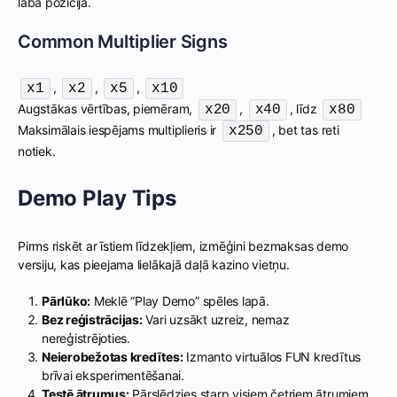
labā pozīcijā.
Common Multiplier Signs
,
,
,
x1
x2
x5
x10
Augstākas vērtības, piemēram,
,
, līdz
x20
x40
x80
Maksimālais iespējams multiplieris ir
, bet tas reti
x250
notiek.
Demo Play Tips
Pirms riskēt ar īstiem līdzekļiem, izmēģini bezmaksas demo
versiju, kas pieejama lielākajā daļā kazino vietņu.
Pārlūko:
Meklē “Play Demo” spēles lapā.
Bez reģistrācijas:
Vari uzsākt uzreiz, nemaz
nereģistrējoties.
Neierobežotas kredītes:
Izmanto virtuālos FUN kredītus
brīvai eksperimentēšanai.
Testē ātrumus:
Pārslēdzies starp visiem četriem ātrumiem,