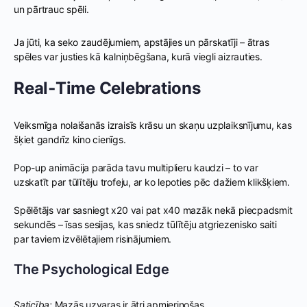
un pārtrauc spēli.
Ja jūti, ka seko zaudējumiem, apstājies un pārskatīji – ātras
spēles var justies kā kalniņbēgšana, kurā viegli aizrauties.
Real‑Time Celebrations
Veiksmīga nolaišanās izraisīs krāsu un skaņu uzplaiksnījumu, kas
šķiet gandrīz kino cienīgs.
Pop-up animācija parāda tavu multiplieru kaudzi – to var
uzskatīt par tūlītēju trofeju, ar ko lepoties pēc dažiem klikšķiem.
Spēlētājs var sasniegt x20 vai pat x40 mazāk nekā piecpadsmit
sekundēs – īsas sesijas, kas sniedz tūlītēju atgriezenisko saiti
par taviem izvēlētajiem risinājumiem.
The Psychological Edge
Saticība:
Mazās uzvaras ir ātri apmierinošas.