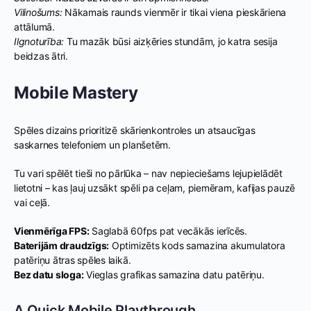
Vilinošums:
Nākamais raunds vienmēr ir tikai viena pieskāriena
attālumā.
Ilgnoturība:
Tu mazāk būsi aizķēries stundām, jo katra sesija
beidzas ātri.
Mobile Mastery
Spēles dizains prioritizē skārienkontroles un atsaucīgas
saskarnes telefoniem un planšetēm.
Tu vari spēlēt tieši no pārlūka – nav nepieciešams lejupielādēt
lietotni – kas ļauj uzsākt spēli pa ceļam, piemēram, kafijas pauzē
vai ceļā.
Vienmērīga FPS:
Saglabā 60fps pat vecākās ierīcēs.
Baterijām draudzīgs:
Optimizēts kods samazina akumulatora
patēriņu ātras spēles laikā.
Bez datu sloga:
Vieglas grafikas samazina datu patēriņu.
A Quick Mobile Playthrough