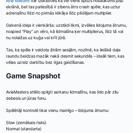
Avia Masters
var izskatīties kā vēl viens spožs nosaukums jūsu
ekrānā, bet tas patiesībā ir zibens ātrs crash spēle, kas uztur
adrenalīnu līdzi no pirmās klikšķa līdz pēdējam multiplier.
Galvenā ideja ir vienkārša: uzstādi likmi, izvēlies lidojuma ātrumu,
nospied “Play” un vēro, kā lidmašīna ķer multiplierus, līdz tā vai
nu nolaižas uz kuģa vai krīt jūrā.
Tas, ka spēle ir veidota ātrām sesijām, nozīmē, ka lielākā daļa
raundu beidzas mazāk nekā desmit sekundēs – ideāli tiem, kas
vēlas uzreiz darbību bez ilgas gaidīšanas.
Game Snapshot
AviaMasters attēlo spilgti sarkanu lidmašīnu, kas lido pār zilu
debesis un jūras fonu.
Spēlētāji kontrolē tikai vienu mainīgo – lidojuma ātrumu:
Slow (zemākais risks)
Normal (standarta)