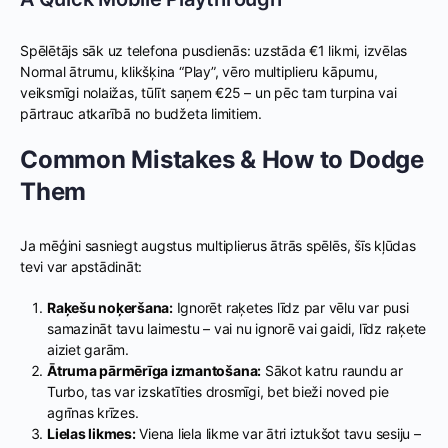
Spēlētājs sāk uz telefona pusdienās: uzstāda €1 likmi, izvēlas
Normal ātrumu, klikšķina “Play”, vēro multiplieru kāpumu,
veiksmīgi nolaižas, tūlīt saņem €25 – un pēc tam turpina vai
pārtrauc atkarībā no budžeta limitiem.
Common Mistakes & How to Dodge
Them
Ja mēģini sasniegt augstus multiplierus ātrās spēlēs, šīs kļūdas
tevi var apstādināt:
Raķešu noķeršana:
Ignorēt raķetes līdz par vēlu var pusi
samazināt tavu laimestu – vai nu ignorē vai gaidi, līdz raķete
aiziet garām.
Ātruma pārmērīga izmantošana:
Sākot katru raundu ar
Turbo, tas var izskatīties drosmīgi, bet bieži noved pie
agrīnas krīzes.
Lielas likmes:
Viena liela likme var ātri iztukšot tavu sesiju –