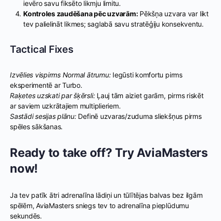
ievēro savu fiksēto likmju limitu.
Kontroles zaudēšana pēc uzvarām:
Pēkšņa uzvara var likt
tev palielināt likmes; saglabā savu stratēģiju konsekventu.
Tactical Fixes
Izvēlies vispirms Normal ātrumu:
Iegūsti komfortu pirms
eksperimentē ar Turbo.
Raķetes uzskati par šķērsli:
Ļauj tām aiziet garām, pirms riskēt
ar saviem uzkrātajiem multiplieriem.
Sastādi sesijas plānu:
Definē uzvaras/zuduma sliekšņus pirms
spēles sākšanas.
Ready to take off? Try AviaMasters
now!
Ja tev patīk ātri adrenalīna lādiņi un tūlītējas balvas bez ilgām
spēlēm, AviaMasters sniegs tev to adrenalīna pieplūdumu
sekundēs.