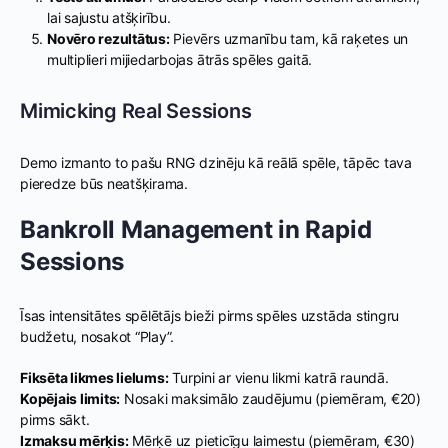
lai sajustu atšķirību.
Novēro rezultātus:
Pievērs uzmanību tam, kā raķetes un
multiplieri mijiedarbojas ātrās spēles gaitā.
Mimicking Real Sessions
Demo izmanto to pašu RNG dzinēju kā reālā spēle, tāpēc tava
pieredze būs neatšķirama.
Bankroll Management in Rapid
Sessions
Īsas intensitātes spēlētājs bieži pirms spēles uzstāda stingru
budžetu, nosakot “Play”.
Fiksēta likmes lielums:
Turpini ar vienu likmi katrā raundā.
Kopējais limits:
Nosaki maksimālo zaudējumu (piemēram, €20)
pirms sākt.
Izmaksu mērķis:
Mērķē uz pieticīgu laimestu (piemēram, €30)