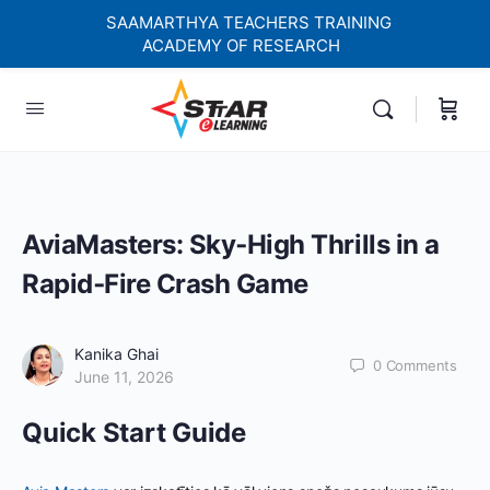
SAAMARTHYA TEACHERS TRAINING
ACADEMY OF RESEARCH
elf-paced Learning Courses For Teachers.
AviaMasters: Sky‑High Thrills in a
Rapid‑Fire Crash Game
Kanika Ghai
0
Comments
June 11, 2026
Quick Start Guide