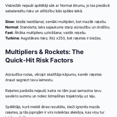
Visbiežāk nejauši spēlētāji sāk ar Normal ātrumu, jo tas piedāvā
sabalansētu risku un atlīdzību īsās spēles laikā.
Slow:
Ideāls testēšanai; zemāki multiplieri, bet mazāk raķešu.
Normal:
Standarta; labs sajaukums starp aizrautību un drošību.
Fast:
Ātrāka multiplieru uzkrāšana; vairāk raķešu.
Turbine:
Augstākais risks; līdz x250, bet raķetes ir biežas.
Multipliers & Rockets: The
Quick‑Hit Risk Factors
Aizrautība rodas, vērojot skaitītāja kāpumu, kamēr raķetes
draud sagriezt tavu laimestu.
Raķetes parādās nejauši; katra no tām pusi samazina tavu
savākto summu un noliec lidmašīnas trajektoriju uz leju.
Spēlētājs, kurš meklē ātras rezultātu, bieži ignorēs mazās
raķetes, ja tās joprojām ir virs noteiktas sliekšņa, kas viņu tur